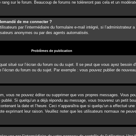
 rang sur le forum. Beaucoup de forums ne toléreront pas cela et un modérat
est demandé de me connecter ?
lisateurs par l’intermédiaire du formulaire e-mail intégré, si l’administrateur a
ilisateurs anonymes ou par des agents automatisés.
Problèmes de publication
uat situé sur l’écran du forum ou du sujet. Il se peut que vous ayez besoin d
e l’écran du forum ou du sujet. Par exemple : vous pouvez publier de nouvea
um, vous ne pouvez éditer ou supprimer que vos propres messages. Vous pou
é publié. Si quelqu’un a déjà répondu au message, vous trouverez un petit b
ontenant la date et l’heure. Ceci n’apparaîtra que si quelqu’un a effectué une
note exprimant leur raison. Veuillez noter que les utilisateurs normaux ne pe