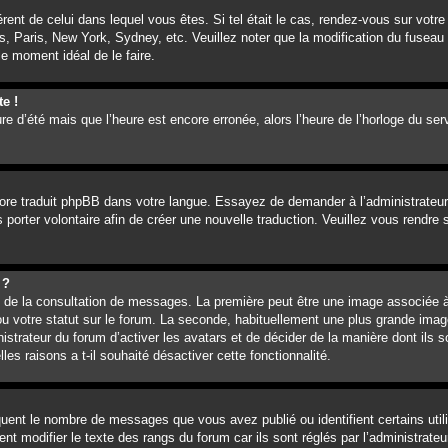
férent de celui dans lequel vous êtes. Si tel était le cas, rendez-vous sur votre
, Paris, New York, Sydney, etc. Veuillez noter que la modification du fuseau 
 le moment idéal de le faire.
te !
ure d’été mais que l’heure est encore erronée, alors l’heure de l’horloge du ser
ncore traduit phpBB dans votre langue. Essayez de demander à l’administrateur 
 porter volontaire afin de créer une nouvelle traduction. Veuillez vous rendre
 ?
rs de la consultation de messages. La première peut être une image associée à
ou votre statut sur le forum. La seconde, habituellement une plus grande imag
istrateur du forum d’activer les avatars et de décider de la manière dont ils s
es raisons a t-il souhaité désactiver cette fonctionnalité.
iquent le nombre de messages que vous avez publié ou identifient certains uti
nt modifier le texte des rangs du forum car ils sont réglés par l’administrat