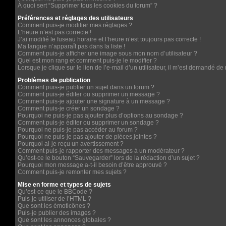
À quoi sert “Supprimer tous les cookies du forum” ?
Préférences et réglages des utilisateurs
Comment puis-je modifier mes réglages ?
L’heure n’est pas correcte !
J’ai modifié le fuseau horaire et l’heure n’est toujours pas correcte !
Ma langue n’apparaît pas dans la liste !
Comment puis-je afficher une image sous mon nom d’utilisateur ?
Quel est mon rang et comment puis-je le modifier ?
Lorsque je clique sur le lien de l’e-mail d’un utilisateur, il m’est demandé d
Problèmes de publication
Comment puis-je publier un sujet dans un forum ?
Comment puis-je éditer ou supprimer un message ?
Comment puis-je ajouter une signature à un message ?
Comment puis-je créer un sondage ?
Pourquoi ne puis-je pas ajouter plus d’options au sondage ?
Comment puis-je éditer ou supprimer un sondage ?
Pourquoi ne puis-je pas accéder au forum ?
Pourquoi ne puis-je pas ajouter de pièces jointes ?
Pourquoi ai-je reçu un avertissement ?
Comment puis-je rapporter des messages à un modérateur ?
Qu’est-ce le bouton “Sauvegarder” lors de la rédaction d’un sujet ?
Pourquoi mon message a-t-il besoin d’être approuvé ?
Comment puis-je remonter mes sujets ?
Mise en forme et types de sujets
Qu’est-ce que le BBCode ?
Puis-je utiliser de l’HTML ?
Que sont les émoticônes ?
Puis-je publier des images ?
Que sont les annonces globales ?