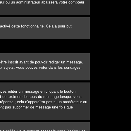
eur ou un administrateur abaissera votre compteur
 activé cette fonctionnalité. Cela a pour but
’être inscrit avant de pouvoir rédiger un message.
ux sujets, vous pouvez voter dans les sondages,
vez éditer un message en cliquant le bouton
out de texte en dessous du message lorsque vous
 réponse ; cela n’apparaîtra pas si un modérateur ou
uvent pas supprimer de message une fois que