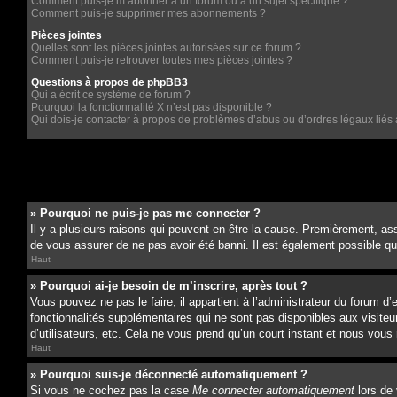
Comment puis-je m’abonner à un forum ou à un sujet spécifique ?
Comment puis-je supprimer mes abonnements ?
Pièces jointes
Quelles sont les pièces jointes autorisées sur ce forum ?
Comment puis-je retrouver toutes mes pièces jointes ?
Questions à propos de phpBB3
Qui a écrit ce système de forum ?
Pourquoi la fonctionnalité X n’est pas disponible ?
Qui dois-je contacter à propos de problèmes d’abus ou d’ordres légaux liés 
» Pourquoi ne puis-je pas me connecter ?
Il y a plusieurs raisons qui peuvent en être la cause. Premièrement, ass
de vous assurer de ne pas avoir été banni. Il est également possible que l
Haut
» Pourquoi ai-je besoin de m’inscrire, après tout ?
Vous pouvez ne pas le faire, il appartient à l’administrateur du forum 
fonctionnalités supplémentaires qui ne sont pas disponibles aux visiteu
d’utilisateurs, etc. Cela ne vous prend qu’un court instant et nous vo
Haut
» Pourquoi suis-je déconnecté automatiquement ?
Si vous ne cochez pas la case
Me connecter automatiquement
lors de 