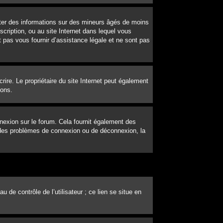
ecter des informations sur des mineurs âgés de moins
cription, ou au site Internet dans lequel vous
 pas vous fournir d’assistance légale et ne sont pas
scrire. Le propriétaire du site Internet peut également
ions.
nexion sur le forum. Cela fournit également des
ez des problèmes de connexion ou de déconnexion, la
de contrôle de l’utilisateur ; ce lien se situe en