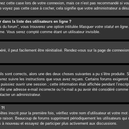
hez cette case lors de votre connexion, mais ce n’est pas recommandé si vou
e voyez pas cette case à cocher, cela signifie que votre administrateur a désa
ans la liste des utilisateurs en ligne ?
s du forum”, vous trouverez une option intitulée
Masquer votre statut en ligne
me. Vous serez compté comme étant un utilisateur invisible.
é, il peut facilement être réinitialisé. Rendez-vous sur la page de connexion
’ils sont corrects, alors une des deux choses suivantes a pu s’être produite.
evrez suivre les instructions que vous avez reçues. Certains forums exigeront
issiez ouvrir une session ; cette information était affichée pendant l’inscrip
ifié une adresse e-mail incorrecte ou l’e-mail a pu avoir été considéré comme 
tacter un administrateur.
 ?!
es inscrit pour la première fois, vérifiez votre nom d’utilisateur et votre mot
e raison. Beaucoup de forums suppriment périodiquement les utilisateurs qui n
vous à nouveau et essayez de participer plus activement aux discussions.