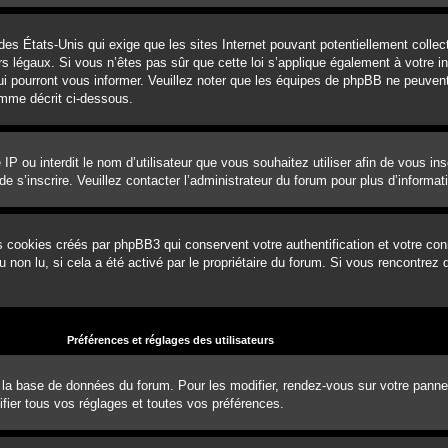
 des États-Unis qui exige que les sites Internet pouvant potentiellement coll
 légaux. Si vous n’êtes pas sûr que cette loi s’applique également à votre ins
ui pourront vous informer. Veuillez noter que les équipes de phpBB ne peuvent
omme décrit ci-dessous.
e IP ou interdit le nom d’utilisateur que vous souhaitez utiliser afin de vous in
e s’inscrire. Veuillez contacter l’administrateur du forum pour plus d’informat
s cookies créés par phpBB3 qui conservent votre authentification et votre con
ou non lu, si cela a été activé par le propriétaire du forum. Si vous rencontr
Préférences et réglages des utilisateurs
 la base de données du forum. Pour les modifier, rendez-vous sur votre panneau 
ier tous vos réglages et toutes vos préférences.