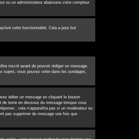
eur ou un administrateur abaissera votre compteur
 activé cette fonctionnalité. Cela a pour but
’être inscrit avant de pouvoir rédiger un message.
ux sujets, vous pouvez voter dans les sondages,
vez éditer un message en cliquant le bouton
out de texte en dessous du message lorsque vous
 réponse ; cela n’apparaîtra pas si un modérateur ou
uvent pas supprimer de message une fois que