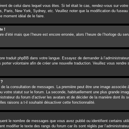
férent de celui dans lequel vous êtes. Si tel était le cas, rendez-vous sur votre
, Paris, New York, Sydney, etc. Veuillez noter que la modification du fuseau 
 le moment idéal de le faire.
te !
ure d’été mais que l’heure est encore erronée, alors l’heure de l’horloge du ser
ncore traduit phpBB dans votre langue. Essayez de demander à l’administrateur 
 porter volontaire afin de créer une nouvelle traduction. Veuillez vous rendre
 ?
rs de la consultation de messages. La première peut être une image associée à
ou votre statut sur le forum. La seconde, habituellement une plus grande imag
istrateur du forum d’activer les avatars et de décider de la manière dont ils s
es raisons a t-il souhaité désactiver cette fonctionnalité.
iquent le nombre de messages que vous avez publié ou identifient certains uti
nt modifier le texte des rangs du forum car ils sont réglés par l’administrat