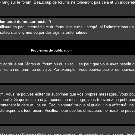
 rang sur le forum. Beaucoup de forums ne toléreront pas cela et un modérat
est demandé de me connecter ?
lisateurs par l’intermédiaire du formulaire e-mail intégré, si l’administrateur a
ilisateurs anonymes ou par des agents automatisés.
Problèmes de publication
uat situé sur l’écran du forum ou du sujet. Il se peut que vous ayez besoin d
e l’écran du forum ou du sujet. Par exemple : vous pouvez publier de nouvea
um, vous ne pouvez éditer ou supprimer que vos propres messages. Vous pou
é publié. Si quelqu’un a déjà répondu au message, vous trouverez un petit b
ontenant la date et l’heure. Ceci n’apparaîtra que si quelqu’un a effectué une
note exprimant leur raison. Veuillez noter que les utilisateurs normaux ne pe