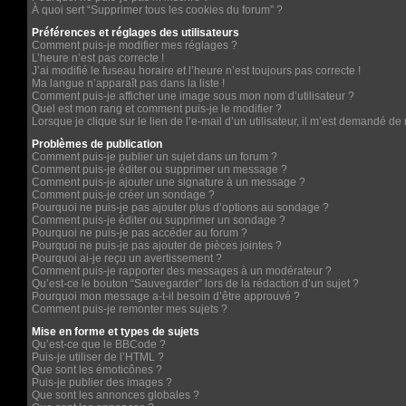
À quoi sert “Supprimer tous les cookies du forum” ?
Préférences et réglages des utilisateurs
Comment puis-je modifier mes réglages ?
L’heure n’est pas correcte !
J’ai modifié le fuseau horaire et l’heure n’est toujours pas correcte !
Ma langue n’apparaît pas dans la liste !
Comment puis-je afficher une image sous mon nom d’utilisateur ?
Quel est mon rang et comment puis-je le modifier ?
Lorsque je clique sur le lien de l’e-mail d’un utilisateur, il m’est demandé d
Problèmes de publication
Comment puis-je publier un sujet dans un forum ?
Comment puis-je éditer ou supprimer un message ?
Comment puis-je ajouter une signature à un message ?
Comment puis-je créer un sondage ?
Pourquoi ne puis-je pas ajouter plus d’options au sondage ?
Comment puis-je éditer ou supprimer un sondage ?
Pourquoi ne puis-je pas accéder au forum ?
Pourquoi ne puis-je pas ajouter de pièces jointes ?
Pourquoi ai-je reçu un avertissement ?
Comment puis-je rapporter des messages à un modérateur ?
Qu’est-ce le bouton “Sauvegarder” lors de la rédaction d’un sujet ?
Pourquoi mon message a-t-il besoin d’être approuvé ?
Comment puis-je remonter mes sujets ?
Mise en forme et types de sujets
Qu’est-ce que le BBCode ?
Puis-je utiliser de l’HTML ?
Que sont les émoticônes ?
Puis-je publier des images ?
Que sont les annonces globales ?