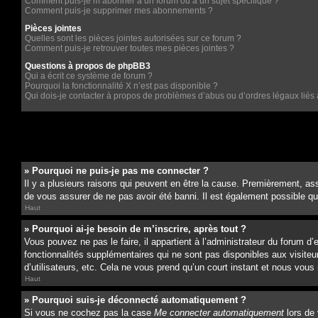
Comment puis-je m’abonner à un forum ou à un sujet spécifique ?
Comment puis-je supprimer mes abonnements ?
Pièces jointes
Quelles sont les pièces jointes autorisées sur ce forum ?
Comment puis-je retrouver toutes mes pièces jointes ?
Questions à propos de phpBB3
Qui a écrit ce système de forum ?
Pourquoi la fonctionnalité X n’est pas disponible ?
Qui dois-je contacter à propos de problèmes d’abus ou d’ordres légaux liés 
» Pourquoi ne puis-je pas me connecter ?
Il y a plusieurs raisons qui peuvent en être la cause. Premièrement, ass
de vous assurer de ne pas avoir été banni. Il est également possible que l
Haut
» Pourquoi ai-je besoin de m’inscrire, après tout ?
Vous pouvez ne pas le faire, il appartient à l’administrateur du forum 
fonctionnalités supplémentaires qui ne sont pas disponibles aux visiteu
d’utilisateurs, etc. Cela ne vous prend qu’un court instant et nous vo
Haut
» Pourquoi suis-je déconnecté automatiquement ?
Si vous ne cochez pas la case
Me connecter automatiquement
lors de 