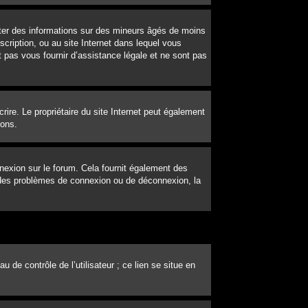
ecter des informations sur des mineurs âgés de moins
cription, ou au site Internet dans lequel vous
 pas vous fournir d’assistance légale et ne sont pas
scrire. Le propriétaire du site Internet peut également
ions.
nexion sur le forum. Cela fournit également des
ez des problèmes de connexion ou de déconnexion, la
de contrôle de l’utilisateur ; ce lien se situe en