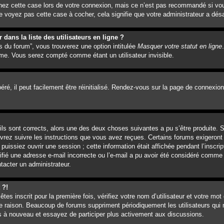
hez cette case lors de votre connexion, mais ce n’est pas recommandé si vou
e voyez pas cette case à cocher, cela signifie que votre administrateur a désa
ans la liste des utilisateurs en ligne ?
s du forum”, vous trouverez une option intitulée
Masquer votre statut en ligne
me. Vous serez compté comme étant un utilisateur invisible.
é, il peut facilement être réinitialisé. Rendez-vous sur la page de connexion
’ils sont corrects, alors une des deux choses suivantes a pu s’être produite.
evrez suivre les instructions que vous avez reçues. Certains forums exigeront
issiez ouvrir une session ; cette information était affichée pendant l’inscrip
ifié une adresse e-mail incorrecte ou l’e-mail a pu avoir été considéré comme 
tacter un administrateur.
 ?!
es inscrit pour la première fois, vérifiez votre nom d’utilisateur et votre mot
e raison. Beaucoup de forums suppriment périodiquement les utilisateurs qui n
vous à nouveau et essayez de participer plus activement aux discussions.