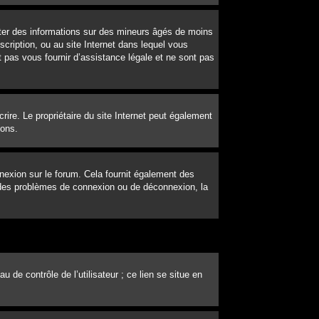
ecter des informations sur des mineurs âgés de moins
cription, ou au site Internet dans lequel vous
 pas vous fournir d’assistance légale et ne sont pas
scrire. Le propriétaire du site Internet peut également
ions.
nexion sur le forum. Cela fournit également des
ez des problèmes de connexion ou de déconnexion, la
de contrôle de l’utilisateur ; ce lien se situe en