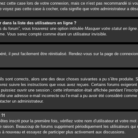
hez cette case lors de votre connexion, mais ce n’est pas recommandé si vou
e voyez pas cette case à cocher, cela signifie que votre administrateur a désa
ans la liste des utilisateurs en ligne ?
s du forum”, vous trouverez une option intitulée
Masquer votre statut en ligne
me. Vous serez compté comme étant un utilisateur invisible.
é, il peut facilement être réinitialisé. Rendez-vous sur la page de connexion
’ils sont corrects, alors une des deux choses suivantes a pu s’être produite.
evrez suivre les instructions que vous avez reçues. Certains forums exigeront
issiez ouvrir une session ; cette information était affichée pendant l’inscrip
ifié une adresse e-mail incorrecte ou l’e-mail a pu avoir été considéré comme 
tacter un administrateur.
 ?!
es inscrit pour la première fois, vérifiez votre nom d’utilisateur et votre mot
e raison. Beaucoup de forums suppriment périodiquement les utilisateurs qui n
vous à nouveau et essayez de participer plus activement aux discussions.