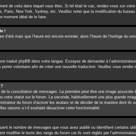
férent de celui dans lequel vous êtes. Si tel était le cas, rendez-vous sur votre
, Paris, New York, Sydney, etc. Veuillez noter que la modification du fuseau 
 le moment idéal de le faire.
te !
ure d’été mais que l’heure est encore erronée, alors l’heure de l’horloge du ser
ncore traduit phpBB dans votre langue. Essayez de demander à l’administrateur 
 porter volontaire afin de créer une nouvelle traduction. Veuillez vous rendre
 ?
rs de la consultation de messages. La première peut être une image associée à
ou votre statut sur le forum. La seconde, habituellement une plus grande imag
istrateur du forum d’activer les avatars et de décider de la manière dont ils s
es raisons a t-il souhaité désactiver cette fonctionnalité.
iquent le nombre de messages que vous avez publié ou identifient certains uti
nt modifier le texte des rangs du forum car ils sont réglés par l’administrat