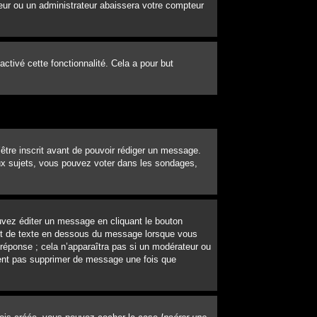
eur ou un administrateur abaissera votre compteur
 activé cette fonctionnalité. Cela a pour but
’être inscrit avant de pouvoir rédiger un message.
ux sujets, vous pouvez voter dans les sondages,
vez éditer un message en cliquant le bouton
out de texte en dessous du message lorsque vous
 réponse ; cela n’apparaîtra pas si un modérateur ou
uvent pas supprimer de message une fois que