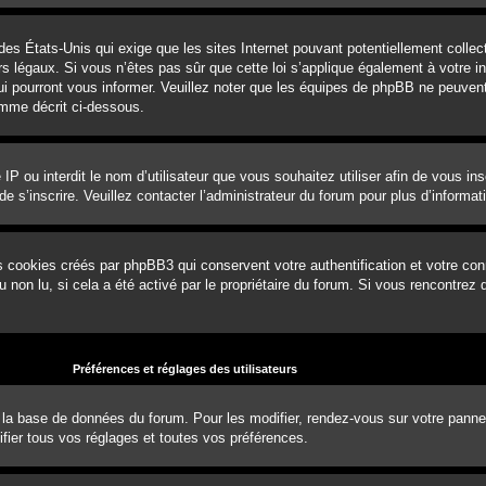
 des États-Unis qui exige que les sites Internet pouvant potentiellement coll
 légaux. Si vous n’êtes pas sûr que cette loi s’applique également à votre ins
ui pourront vous informer. Veuillez noter que les équipes de phpBB ne peuvent
omme décrit ci-dessous.
e IP ou interdit le nom d’utilisateur que vous souhaitez utiliser afin de vous in
e s’inscrire. Veuillez contacter l’administrateur du forum pour plus d’informat
s cookies créés par phpBB3 qui conservent votre authentification et votre con
ou non lu, si cela a été activé par le propriétaire du forum. Si vous rencontr
Préférences et réglages des utilisateurs
 la base de données du forum. Pour les modifier, rendez-vous sur votre panneau 
ier tous vos réglages et toutes vos préférences.