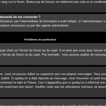
 rang sur le forum. Beaucoup de forums ne toléreront pas cela et un modérat
est demandé de me connecter ?
lisateurs par l’intermédiaire du formulaire e-mail intégré, si l’administrateur a
ilisateurs anonymes ou par des agents automatisés.
Problèmes de publication
uat situé sur l’écran du forum ou du sujet. Il se peut que vous ayez besoin d
e l’écran du forum ou du sujet. Par exemple : vous pouvez publier de nouvea
um, vous ne pouvez éditer ou supprimer que vos propres messages. Vous pou
é publié. Si quelqu’un a déjà répondu au message, vous trouverez un petit b
ontenant la date et l’heure. Ceci n’apparaîtra que si quelqu’un a effectué une
note exprimant leur raison. Veuillez noter que les utilisateurs normaux ne pe