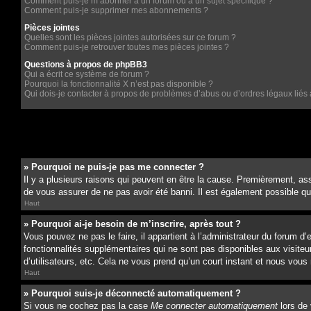
Comment puis-je m’abonner à un forum ou à un sujet spécifique ?
Comment puis-je supprimer mes abonnements ?
Pièces jointes
Quelles sont les pièces jointes autorisées sur ce forum ?
Comment puis-je retrouver toutes mes pièces jointes ?
Questions à propos de phpBB3
Qui a écrit ce système de forum ?
Pourquoi la fonctionnalité X n’est pas disponible ?
Qui dois-je contacter à propos de problèmes d’abus ou d’ordres légaux liés 
» Pourquoi ne puis-je pas me connecter ?
Il y a plusieurs raisons qui peuvent en être la cause. Premièrement, ass
de vous assurer de ne pas avoir été banni. Il est également possible que l
Haut
» Pourquoi ai-je besoin de m’inscrire, après tout ?
Vous pouvez ne pas le faire, il appartient à l’administrateur du forum 
fonctionnalités supplémentaires qui ne sont pas disponibles aux visiteu
d’utilisateurs, etc. Cela ne vous prend qu’un court instant et nous vo
Haut
» Pourquoi suis-je déconnecté automatiquement ?
Si vous ne cochez pas la case
Me connecter automatiquement
lors de 