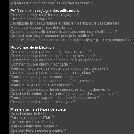
À quoi sert “Supprimer tous les cookies du forum” ?
Préférences et réglages des utilisateurs
Comment puis-je modifier mes réglages ?
L’heure n’est pas correcte !
J’ai modifié le fuseau horaire et l’heure n’est toujours pas correcte !
Ma langue n’apparaît pas dans la liste !
Comment puis-je afficher une image sous mon nom d’utilisateur ?
Quel est mon rang et comment puis-je le modifier ?
Lorsque je clique sur le lien de l’e-mail d’un utilisateur, il m’est demandé d
Problèmes de publication
Comment puis-je publier un sujet dans un forum ?
Comment puis-je éditer ou supprimer un message ?
Comment puis-je ajouter une signature à un message ?
Comment puis-je créer un sondage ?
Pourquoi ne puis-je pas ajouter plus d’options au sondage ?
Comment puis-je éditer ou supprimer un sondage ?
Pourquoi ne puis-je pas accéder au forum ?
Pourquoi ne puis-je pas ajouter de pièces jointes ?
Pourquoi ai-je reçu un avertissement ?
Comment puis-je rapporter des messages à un modérateur ?
Qu’est-ce le bouton “Sauvegarder” lors de la rédaction d’un sujet ?
Pourquoi mon message a-t-il besoin d’être approuvé ?
Comment puis-je remonter mes sujets ?
Mise en forme et types de sujets
Qu’est-ce que le BBCode ?
Puis-je utiliser de l’HTML ?
Que sont les émoticônes ?
Puis-je publier des images ?
Que sont les annonces globales ?