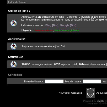
Index du forum
Qui est en ligne ?
Au total, il y a
111
utilisateurs en ligne :: 2 inscrits, 0 invisible et 109 invit
Le nombre maximum d’utilisateurs en ligne simultanément a été de
8197
le
Utilisateurs inscrits :
Bing [Bot]
,
Google [Bot]
Légende ::
Administrateurs
,
Modérateurs globaux
Anniversaires
Il n’y a aucun anniversaire aujourd’hui
Statistiques
378490
messages au total |
8637
sujets au total |
7014
membres au total |
Connexion
Nom d’utilisateur:
Mot de passe:
Me 
Nouveaux messages
Aucun n
Powered by
phpBB
©
Traduction réalisé