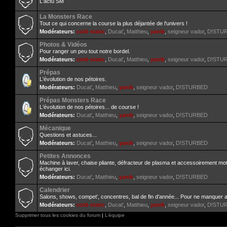
L'actu SM
La Monsters Race
Tout ce qui concerne la course la plus déjantée de l'univers !
Modérateurs:
cold-static
,
Ducat'
,
Matthieu
,
yanik
,
seigneur vador
,
D!STU
Photos & Vidéos
Pour ranger un peu tout notre bordel.
Modérateurs:
cold-static
,
Ducat'
,
Matthieu
,
yanik
,
seigneur vador
,
D!STU
Prépas
L'évolution de nos pétoires.
Modérateurs:
Ducat'
,
Matthieu
,
yanik
,
seigneur vador
,
D!STURBED
Prépas Monsters Race
L'évolution de nos pétoires... de course !
Modérateurs:
Ducat'
,
Matthieu
,
yanik
,
seigneur vador
,
D!STURBED
Mécanique
Questions et astuces...
Modérateurs:
Ducat'
,
Matthieu
,
yanik
,
seigneur vador
,
D!STURBED
Petites Annonces
Machine à laver, chaise pliante, défracteur de plasma et accessoirement mo
échanger ici.
Modérateurs:
Ducat'
,
Matthieu
,
yanik
,
seigneur vador
,
D!STURBED
Calendrier
Salons, shows, compet', concentres, bal de fin d'année... Pour ne manquer 
Modérateurs:
cold-static
,
Ducat'
,
Matthieu
,
yanik
,
seigneur vador
,
D!STU
Supprimer tous les cookies du forum
|
L’équipe