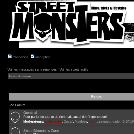
Connexion
Inscription
Voir les messages sans réponses
|
Voir les sujets actifs
Index du forum
Forum
Ze Forum
Général
Pour parler de tout et de rien mais aussi de n'importe quoi.
Modérateurs:
cold-static
,
Ducat'
,
Matthieu
,
yanik
,
seigneur vador
,
D!STU
StreetMonsters Zone