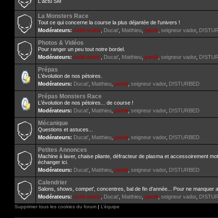
L'actu SM
La Monsters Race
Tout ce qui concerne la course la plus déjantée de l'univers !
Modérateurs:
cold-static
,
Ducat'
,
Matthieu
,
yanik
,
seigneur vador
,
D!STU
Photos & Vidéos
Pour ranger un peu tout notre bordel.
Modérateurs:
cold-static
,
Ducat'
,
Matthieu
,
yanik
,
seigneur vador
,
D!STU
Prépas
L'évolution de nos pétoires.
Modérateurs:
Ducat'
,
Matthieu
,
yanik
,
seigneur vador
,
D!STURBED
Prépas Monsters Race
L'évolution de nos pétoires... de course !
Modérateurs:
Ducat'
,
Matthieu
,
yanik
,
seigneur vador
,
D!STURBED
Mécanique
Questions et astuces...
Modérateurs:
Ducat'
,
Matthieu
,
yanik
,
seigneur vador
,
D!STURBED
Petites Annonces
Machine à laver, chaise pliante, défracteur de plasma et accessoirement mo
échanger ici.
Modérateurs:
Ducat'
,
Matthieu
,
yanik
,
seigneur vador
,
D!STURBED
Calendrier
Salons, shows, compet', concentres, bal de fin d'année... Pour ne manquer 
Modérateurs:
cold-static
,
Ducat'
,
Matthieu
,
yanik
,
seigneur vador
,
D!STU
Supprimer tous les cookies du forum
|
L’équipe