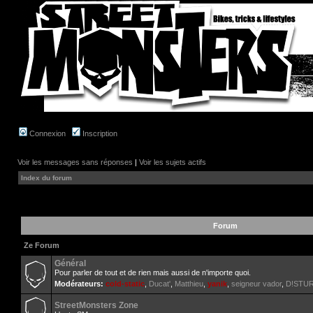
Connexion
Inscription
Voir les messages sans réponses
|
Voir les sujets actifs
Index du forum
Forum
Ze Forum
Général
Pour parler de tout et de rien mais aussi de n'importe quoi.
Modérateurs:
cold-static
,
Ducat'
,
Matthieu
,
yanik
,
seigneur vador
,
D!STU
StreetMonsters Zone