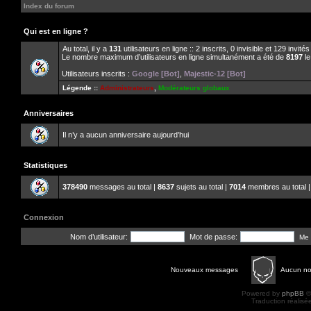
Index du forum
Qui est en ligne ?
Au total, il y a
131
utilisateurs en ligne :: 2 inscrits, 0 invisible et 129 invit
Le nombre maximum d’utilisateurs en ligne simultanément a été de
8197
le
Utilisateurs inscrits :
Google [Bot]
,
Majestic-12 [Bot]
Légende ::
Administrateurs
,
Modérateurs globaux
Anniversaires
Il n’y a aucun anniversaire aujourd’hui
Statistiques
378490
messages au total |
8637
sujets au total |
7014
membres au total |
Connexion
Nom d’utilisateur:
Mot de passe:
Me 
Nouveaux messages
Aucun n
Powered by
phpBB
©
Traduction réalisé