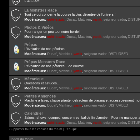
L'actu SM
La Monsters Race
Tout ce qui concerne la course la plus déjantée de l'univers !
Modérateurs:
cold-static
,
Ducat'
,
Matthieu
,
yanik
,
seigneur vador
,
D!STU
Photos & Vidéos
Pour ranger un peu tout notre bordel.
Modérateurs:
cold-static
,
Ducat'
,
Matthieu
,
yanik
,
seigneur vador
,
D!STU
Prépas
L'évolution de nos pétoires.
Modérateurs:
Ducat'
,
Matthieu
,
yanik
,
seigneur vador
,
D!STURBED
Prépas Monsters Race
L'évolution de nos pétoires... de course !
Modérateurs:
Ducat'
,
Matthieu
,
yanik
,
seigneur vador
,
D!STURBED
Mécanique
Questions et astuces...
Modérateurs:
Ducat'
,
Matthieu
,
yanik
,
seigneur vador
,
D!STURBED
Petites Annonces
Machine à laver, chaise pliante, défracteur de plasma et accessoirement mot
Modérateurs:
Ducat'
,
Matthieu
,
yanik
,
seigneur vador
,
D!STURBED
Calendrier
Salons, shows, compet', concentres, bal de fin d'année... Pour ne manquer 
Modérateurs:
cold-static
,
Ducat'
,
Matthieu
,
yanik
,
seigneur vador
,
D!STU
Supprimer tous les cookies du forum
|
L’équipe
Index du forum