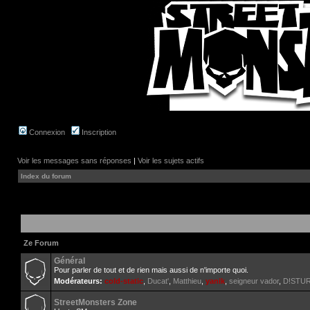
Connexion
Inscription
Voir les messages sans réponses
|
Voir les sujets actifs
Index du forum
Ze Forum
Général
Pour parler de tout et de rien mais aussi de n'importe quoi.
Modérateurs:
cold-static
,
Ducat'
,
Matthieu
,
yanik
,
seigneur vador
,
D!STU
StreetMonsters Zone