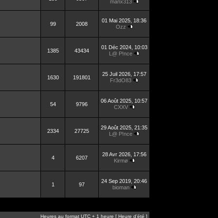
manx313
01 Mai 2025, 18:36
99
2008
Ozz
01 Déc 2024, 10:03
1385
43434
L@ P!nce
25 Juil 2026, 17:57
1630
191801
Fr3dO83
06 Août 2025, 10:57
54
9796
CXXV
29 Août 2025, 21:35
2334
27725
L@ P!nce
28 Avr 2026, 17:56
4
6207
Kirmø
24 Sep 2019, 20:46
1
97
bioman
Heures au format UTC + 1 heure [ Heure d’été ]