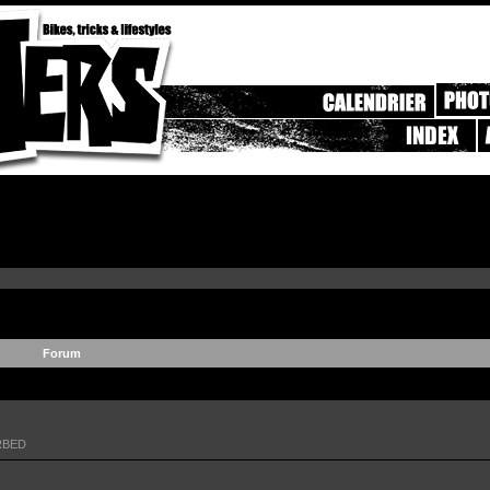
Forum
RBED