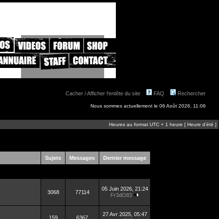
Cacher / Afficher l'entête du site
FAQ
Rechercher
Nous sommes actuellement le 06 Août 2026, 11:06
Heures au format UTC + 1 heure [ Heure d’été ]
Sujets
Messages
Dernier message
05 Juin 2026, 21:24
3068
77114
Fr3dO83
27 Avr 2025, 05:47
159
6367