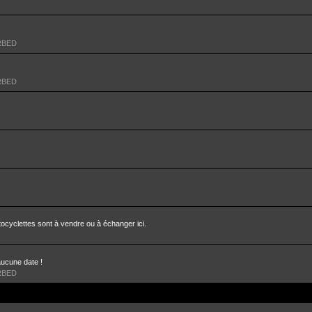
RBED
RBED
ocyclettes sont à vendre ou à échanger ici.
aucune date !
RBED