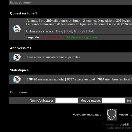
Index du forum
Qui est en ligne ?
Au total, il y a
309
utilisateurs en ligne :: 2 inscrits, 0 invisible et 307 invit
Le nombre maximum d’utilisateurs en ligne simultanément a été de
8197
le
Utilisateurs inscrits :
Bing [Bot]
,
Google [Bot]
Légende ::
Administrateurs
,
Modérateurs globaux
Anniversaires
Il n’y a aucun anniversaire aujourd’hui
Statistiques
378490
messages au total |
8637
sujets au total |
7014
membres au total |
Connexion
Nom d’utilisateur:
Mot de passe:
Me 
Nouveaux messages
Aucun n
Powered by
phpBB
©
Traduction réalisé