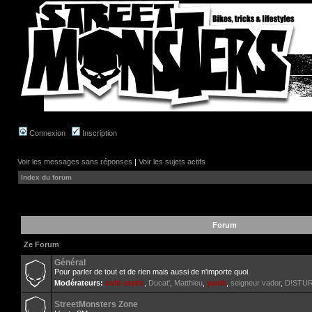
Connexion
Inscription
Voir les messages sans réponses
|
Voir les sujets actifs
Index du forum
Forum
Ze Forum
Général
Pour parler de tout et de rien mais aussi de n'importe quoi.
Modérateurs:
cold-static
,
Ducat'
,
Matthieu
,
yanik
,
seigneur vador
,
D!STU
StreetMonsters Zone