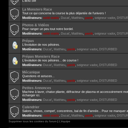
L'actu SM
La Monsters Race
Tout ce qui concerne la course la plus déjantée de l'univers !
Modérateurs:
cold-static
,
Ducat'
,
Matthieu
,
yanik
,
seigneur vador
,
D!STU
Photos & Vidéos
Pour ranger un peu tout notre bordel.
Modérateurs:
cold-static
,
Ducat'
,
Matthieu
,
yanik
,
seigneur vador
,
D!STU
Prépas
L'évolution de nos pétoires.
Modérateurs:
Ducat'
,
Matthieu
,
yanik
,
seigneur vador
,
D!STURBED
Prépas Monsters Race
L'évolution de nos pétoires... de course !
Modérateurs:
Ducat'
,
Matthieu
,
yanik
,
seigneur vador
,
D!STURBED
Mécanique
Questions et astuces...
Modérateurs:
Ducat'
,
Matthieu
,
yanik
,
seigneur vador
,
D!STURBED
Petites Annonces
Machine à laver, chaise pliante, défracteur de plasma et accessoirement mo
échanger ici.
Modérateurs:
Ducat'
,
Matthieu
,
yanik
,
seigneur vador
,
D!STURBED
Calendrier
Salons, shows, compet', concentres, bal de fin d'année... Pour ne manquer 
Modérateurs:
cold-static
,
Ducat'
,
Matthieu
,
yanik
,
seigneur vador
,
D!STU
Supprimer tous les cookies du forum
|
L’équipe