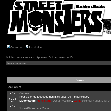
Connexion
Inscription
Voir les messages sans réponses
|
Voir les sujets actifs
Index du forum
Forum
Ze Forum
Général
Pour parler de tout et de rien mais aussi de n'importe quoi.
Modérateurs:
cold-static
,
Ducat'
,
Matthieu
,
yanik
,
seigneur vador
,
D!STU
StreetMonsters Zone