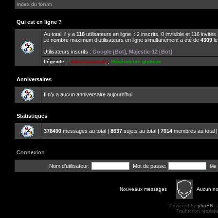
Index du forum
Qui est en ligne ?
Au total, il y a
118
utilisateurs en ligne :: 2 inscrits, 0 invisible et 116 invit
Le nombre maximum d’utilisateurs en ligne simultanément a été de
4309
le
Utilisateurs inscrits :
Google [Bot]
,
Majestic-12 [Bot]
Légende ::
Administrateurs
,
Modérateurs globaux
Anniversaires
Il n’y a aucun anniversaire aujourd’hui
Statistiques
378490
messages au total |
8637
sujets au total |
7014
membres au total |
Connexion
Nom d’utilisateur:
Mot de passe:
Me 
Nouveaux messages
Aucun n
Powered by
phpBB
©
Traduction réalisé