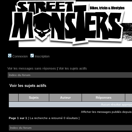
Connexion
Inscription
Voir les messages sans réponses
|
Voir les sujets actifs
Index du forum
Voir les sujets actifs
Sujets
Auteur
Réponses
Aucun résultat appropr
Afficher les messages publiés depuis
Page
1
sur
1
[ La recherche a retourné 0 résultats ]
Index du forum