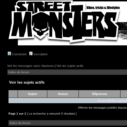
Connexion
Inscription
Voir les messages sans réponses
|
Voir les sujets actifs
Index du forum
Voir les sujets actifs
Sujets
Auteur
Réponses
Aucun résultat appropr
Afficher les messages publiés depuis
Page
1
sur
1
[ La recherche a retourné 0 résultats ]
Index du forum