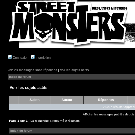
Connexion
Inscription
Voir les messages sans réponses
|
Voir les sujets actifs
Index du forum
Voir les sujets actifs
Sujets
Auteur
Réponses
Aucun résultat appropr
Afficher les messages publiés depuis
Page
1
sur
1
[ La recherche a retourné 0 résultats ]
Index du forum