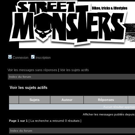
Connexion
Inscription
Voir les messages sans réponses
|
Voir les sujets actifs
Index du forum
Voir les sujets actifs
Sujets
Auteur
Réponses
Aucun résultat appropr
Afficher les messages publiés depuis
Page
1
sur
1
[ La recherche a retourné 0 résultats ]
Index du forum