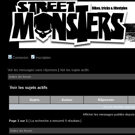
Connexion
Inscription
Voir les messages sans réponses
|
Voir les sujets actifs
Index du forum
Voir les sujets actifs
Sujets
Auteur
Réponses
Aucun résultat appropr
Afficher les messages publiés depuis
Page
1
sur
1
[ La recherche a retourné 0 résultats ]
Index du forum