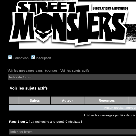
Connexion
Inscription
Voir les messages sans réponses
|
Voir les sujets actifs
Index du forum
Voir les sujets actifs
Sujets
Auteur
Réponses
Aucun résultat appropr
Afficher les messages publiés depuis
Page
1
sur
1
[ La recherche a retourné 0 résultats ]
Index du forum