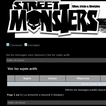
Connexion
Inscription
Voir les messages sans réponses
|
Voir les sujets actifs
Index du forum
Voir les sujets actifs
Sujets
Auteur
Réponses
Aucun résultat appropr
Afficher les messages publiés depuis
Page
1
sur
1
[ La recherche a retourné 0 résultats ]
Index du forum