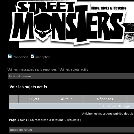
Connexion
Inscription
Voir les messages sans réponses
|
Voir les sujets actifs
Index du forum
Voir les sujets actifs
Sujets
Auteur
Réponses
Aucun résultat appropr
Afficher les messages publiés depuis
Page
1
sur
1
[ La recherche a retourné 0 résultats ]
Index du forum