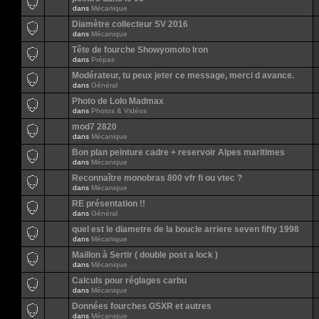
dans
Mécanique
Diamètre collecteur SV 2016
dans
Mécanique
Tête de fourche Showyomoto Iron
dans
Prépas
Modérateur, tu peux jeter ce message, merci d avance.
dans
Général
Photo de Lolo Madmax
dans
Photos & Vidéos
mod7 2820
dans
Mécanique
Bon plan peinture cadre + reservoir Alpes maritimes
dans
Mécanique
Reconnaître monobras 800 vfr fi ou vtec ?
dans
Mécanique
RE présentation !!
dans
Général
quel est le diametre de la boucle arriere seven fifty 1998
dans
Mécanique
Maillon à Sertir ( double post a lock )
dans
Mécanique
Calculs pour réglages carbu
dans
Mécanique
Données fourches GSXR et autres
dans
Mécanique