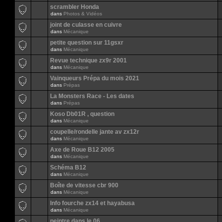
scrambler Honda
dans
Photos & Vidéos
joint de culasse en cuivre
dans
Mécanique
petite question sur 11gsxr
dans
Mécanique
Revue technique zx9r 2001
dans
Mécanique
Vainqueurs Prépa du mois 2021
dans
Prépas
La Monsters Race - Les dates
dans
Prépas
Koso Db01R , question
dans
Mécanique
coupelle/rondelle jante av zx12r
dans
Mécanique
Axe de Roue B12 2005
dans
Mécanique
Schéma B12
dans
Mécanique
Boîte de vitesse cbr 900
dans
Mécanique
Info fourche zx14 et hayabusa
dans
Mécanique
peintre dans le 06