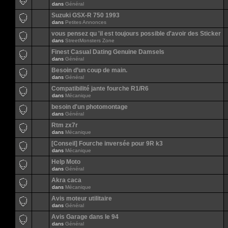
dans
Général
Suzuki GSX-R 750 1993
dans
Petites Annonces
vous pensez qu 'il est toujours possible d'avoir des Sticker
dans
StreetMonsters Zone
Finest Сasual Dating Genuine Damsels
dans
Général
Besoin d’un coup de main.
dans
Général
Compatibilité jante fourche R1/R6
dans
Mécanique
besoin d'un photomontage
dans
Général
Rtm zx7r
dans
Mécanique
[Conseil] Fourche inversée pour 9R k3
dans
Mécanique
Help Moto
dans
Général
Akra caca
dans
Mécanique
Avis moteur utilitaire
dans
Général
Avis Garage dans le 94
dans
Général