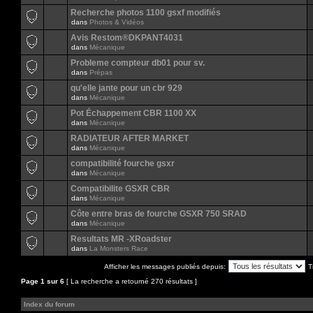
Recherche photos 1100 gsxf modifiés
dans
Photos & Vidéos
Avis Restom®DKPANT4031
dans
Mécanique
Probleme compteur db01 pour sv.
dans
Prépas
qu'elle jante pour un cbr 929
dans
Mécanique
Pot Échappement CBR 1100 XX
dans
Mécanique
RADIATEUR AFTER MARKET
dans
Mécanique
compatibilité fourche gsxr
dans
Mécanique
Compatibilite GSXR CBR
dans
Mécanique
Côte entre bras de fourche GSXR 750 SRAD
dans
Mécanique
Resultats MR -XRoadster
dans
La Monsters Race
Afficher les messages publiés depuis:
T
Page
1
sur
6
[ La recherche a retourné 270 résultats ]
Index du forum