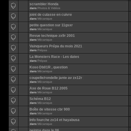
scrambler Honda
dans
Photos & Vidéos
joint de culasse en cuivre
dans
Mécanique
petite question sur 11gsxr
dans
Mécanique
Revue technique zx9r 2001
dans
Mécanique
Vainqueurs Prépa du mois 2021
dans
Prépas
La Monsters Race - Les dates
dans
Prépas
Koso Db01R , question
dans
Mécanique
coupelle/rondelle jante av zx12r
dans
Mécanique
Axe de Roue B12 2005
dans
Mécanique
Schéma B12
dans
Mécanique
Boîte de vitesse cbr 900
dans
Mécanique
Info fourche zx14 et hayabusa
dans
Mécanique
peintre dans le 06