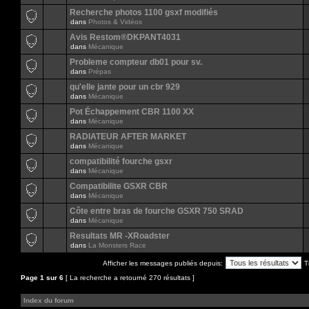
Recherche photos 1100 gsxf modifiés
dans
Photos & Vidéos
Avis Restom®DKPANT4031
dans
Mécanique
Probleme compteur db01 pour sv.
dans
Prépas
qu'elle jante pour un cbr 929
dans
Mécanique
Pot Échappement CBR 1100 XX
dans
Mécanique
RADIATEUR AFTER MARKET
dans
Mécanique
compatibilité fourche gsxr
dans
Mécanique
Compatibilite GSXR CBR
dans
Mécanique
Côte entre bras de fourche GSXR 750 SRAD
dans
Mécanique
Resultats MR -XRoadster
dans
La Monsters Race
Afficher les messages publiés depuis:
T
Page
1
sur
6
[ La recherche a retourné 270 résultats ]
Index du forum