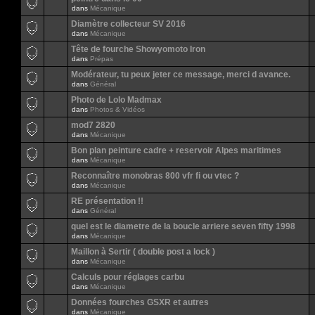
dans
Mécanique
Diamètre collecteur SV 2016
dans
Mécanique
Tête de fourche Showyomoto Iron
dans
Prépas
Modérateur, tu peux jeter ce message, merci d avance.
dans
Général
Photo de Lolo Madmax
dans
Photos & Vidéos
mod7 2820
dans
Mécanique
Bon plan peinture cadre + reservoir Alpes maritimes
dans
Mécanique
Reconnaître monobras 800 vfr fi ou vtec ?
dans
Mécanique
RE présentation !!
dans
Général
quel est le diametre de la boucle arriere seven fifty 1998
dans
Mécanique
Maillon à Sertir ( double post a lock )
dans
Mécanique
Calculs pour réglages carbu
dans
Mécanique
Données fourches GSXR et autres
dans
Mécanique