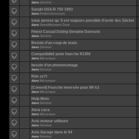
dans
Général
Suzuki GSX-R 750 1993
dans
Petites Annonces
vous pensez qu 'il est toujours possible d'avoir des Sticker
dans
StreetMonsters Zone
Finest Сasual Dating Genuine Damsels
dans
Général
Besoin d’un coup de main.
dans
Général
Compatibilité jante fourche R1/R6
dans
Mécanique
besoin d'un photomontage
dans
Général
Rtm zx7r
dans
Mécanique
[Conseil] Fourche inversée pour 9R k3
dans
Mécanique
Help Moto
dans
Général
Akra caca
dans
Mécanique
Avis moteur utilitaire
dans
Général
Avis Garage dans le 94
dans
Général