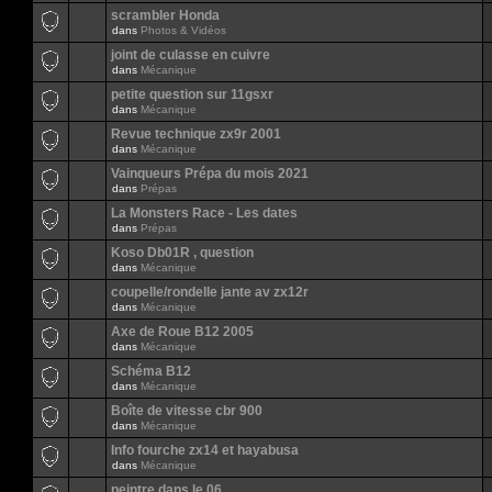
scrambler Honda
dans
Photos & Vidéos
joint de culasse en cuivre
dans
Mécanique
petite question sur 11gsxr
dans
Mécanique
Revue technique zx9r 2001
dans
Mécanique
Vainqueurs Prépa du mois 2021
dans
Prépas
La Monsters Race - Les dates
dans
Prépas
Koso Db01R , question
dans
Mécanique
coupelle/rondelle jante av zx12r
dans
Mécanique
Axe de Roue B12 2005
dans
Mécanique
Schéma B12
dans
Mécanique
Boîte de vitesse cbr 900
dans
Mécanique
Info fourche zx14 et hayabusa
dans
Mécanique
peintre dans le 06