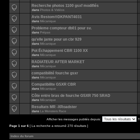
Recherche photos 1100 gsxf modifiés
dans
Photos & Vidéos
Avis Restom®DKPANT4031
dans
Mécanique
Probleme compteur db01 pour sv.
dans
Prépas
qu'elle jante pour un cbr 929
dans
Mécanique
Pot Échappement CBR 1100 XX
dans
Mécanique
RADIATEUR AFTER MARKET
dans
Mécanique
compatibilité fourche gsxr
dans
Mécanique
Compatibilite GSXR CBR
dans
Mécanique
Côte entre bras de fourche GSXR 750 SRAD
dans
Mécanique
Resultats MR -XRoadster
dans
La Monsters Race
Afficher les messages publiés depuis:
T
Page
1
sur
6
[ La recherche a retourné 270 résultats ]
Index du forum