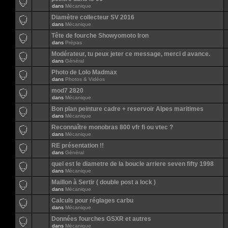
dans
Mécanique
Diamètre collecteur SV 2016
dans
Mécanique
Tête de fourche Showyomoto Iron
dans
Prépas
Modérateur, tu peux jeter ce message, merci d avance.
dans
Général
Photo de Lolo Madmax
dans
Photos & Vidéos
mod7 2820
dans
Mécanique
Bon plan peinture cadre + reservoir Alpes maritimes
dans
Mécanique
Reconnaître monobras 800 vfr fi ou vtec ?
dans
Mécanique
RE présentation !!
dans
Général
quel est le diametre de la boucle arriere seven fifty 1998
dans
Mécanique
Maillon à Sertir ( double post a lock )
dans
Mécanique
Calculs pour réglages carbu
dans
Mécanique
Données fourches GSXR et autres
dans
Mécanique