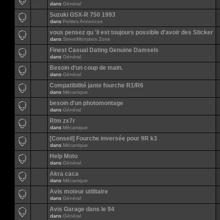
dans
Général
Suzuki GSX-R 750 1993
dans
Petites Annonces
vous pensez qu 'il est toujours possible d'avoir des Sticker
dans
StreetMonsters Zone
Finest Сasual Dating Genuine Damsels
dans
Général
Besoin d’un coup de main.
dans
Général
Compatibilité jante fourche R1/R6
dans
Mécanique
besoin d'un photomontage
dans
Général
Rtm zx7r
dans
Mécanique
[Conseil] Fourche inversée pour 9R k3
dans
Mécanique
Help Moto
dans
Général
Akra caca
dans
Mécanique
Avis moteur utilitaire
dans
Général
Avis Garage dans le 94
dans
Général