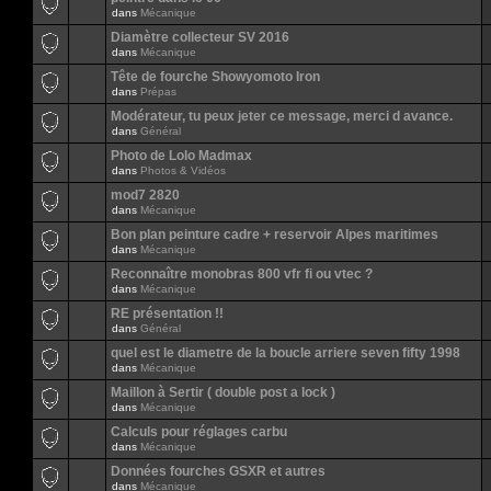
dans
Mécanique
Diamètre collecteur SV 2016
dans
Mécanique
Tête de fourche Showyomoto Iron
dans
Prépas
Modérateur, tu peux jeter ce message, merci d avance.
dans
Général
Photo de Lolo Madmax
dans
Photos & Vidéos
mod7 2820
dans
Mécanique
Bon plan peinture cadre + reservoir Alpes maritimes
dans
Mécanique
Reconnaître monobras 800 vfr fi ou vtec ?
dans
Mécanique
RE présentation !!
dans
Général
quel est le diametre de la boucle arriere seven fifty 1998
dans
Mécanique
Maillon à Sertir ( double post a lock )
dans
Mécanique
Calculs pour réglages carbu
dans
Mécanique
Données fourches GSXR et autres
dans
Mécanique