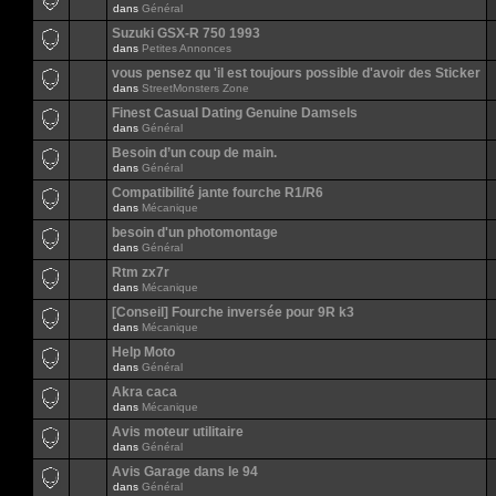
dans
Général
Suzuki GSX-R 750 1993
dans
Petites Annonces
vous pensez qu 'il est toujours possible d'avoir des Sticker
dans
StreetMonsters Zone
Finest Сasual Dating Genuine Damsels
dans
Général
Besoin d’un coup de main.
dans
Général
Compatibilité jante fourche R1/R6
dans
Mécanique
besoin d'un photomontage
dans
Général
Rtm zx7r
dans
Mécanique
[Conseil] Fourche inversée pour 9R k3
dans
Mécanique
Help Moto
dans
Général
Akra caca
dans
Mécanique
Avis moteur utilitaire
dans
Général
Avis Garage dans le 94
dans
Général