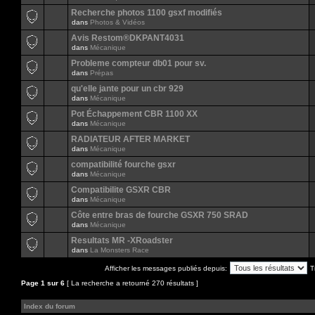
Recherche photos 1100 gsxf modifiés
dans
Photos & Vidéos
Avis Restom®DKPANT4031
dans
Mécanique
Probleme compteur db01 pour sv.
dans
Prépas
qu'elle jante pour un cbr 929
dans
Mécanique
Pot Échappement CBR 1100 XX
dans
Mécanique
RADIATEUR AFTER MARKET
dans
Mécanique
compatibilité fourche gsxr
dans
Mécanique
Compatibilite GSXR CBR
dans
Mécanique
Côte entre bras de fourche GSXR 750 SRAD
dans
Mécanique
Resultats MR -XRoadster
dans
La Monsters Race
Afficher les messages publiés depuis:
T
Page
1
sur
6
[ La recherche a retourné 270 résultats ]
Index du forum