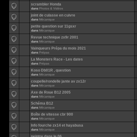
scrambler Honda
dans
Photos & Vidéos
joint de culasse en cuivre
dans
Mécanique
petite question sur 11gsxr
dans
Mécanique
Revue technique zx9r 2001
dans
Mécanique
Vainqueurs Prépa du mois 2021
dans
Prépas
La Monsters Race - Les dates
dans
Prépas
Koso Db01R , question
dans
Mécanique
coupelle/rondelle jante av zx12r
dans
Mécanique
Axe de Roue B12 2005
dans
Mécanique
Schéma B12
dans
Mécanique
Boîte de vitesse cbr 900
dans
Mécanique
Info fourche zx14 et hayabusa
dans
Mécanique
peintre dans le 06