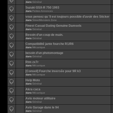
dans
Général
Suzuki GSX-R 750 1993
dans
Petites Annonces
vous pensez qu 'il est toujours possible d'avoir des Sticker
dans
StreetMonsters Zone
Finest Сasual Dating Genuine Damsels
dans
Général
Besoin d’un coup de main.
dans
Général
Compatibilité jante fourche R1/R6
dans
Mécanique
besoin d'un photomontage
dans
Général
Rtm zx7r
dans
Mécanique
[Conseil] Fourche inversée pour 9R k3
dans
Mécanique
Help Moto
dans
Général
Akra caca
dans
Mécanique
Avis moteur utilitaire
dans
Général
Avis Garage dans le 94
dans
Général