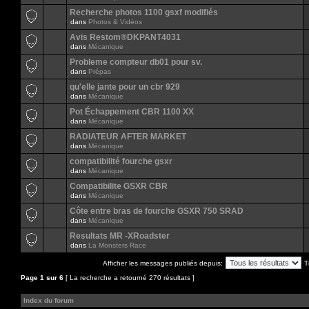
Recherche photos 1100 gsxf modifiés
dans
Photos & Vidéos
Avis Restom®DKPANT4031
dans
Mécanique
Probleme compteur db01 pour sv.
dans
Prépas
qu'elle jante pour un cbr 929
dans
Mécanique
Pot Échappement CBR 1100 XX
dans
Mécanique
RADIATEUR AFTER MARKET
dans
Mécanique
compatibilité fourche gsxr
dans
Mécanique
Compatibilite GSXR CBR
dans
Mécanique
Côte entre bras de fourche GSXR 750 SRAD
dans
Mécanique
Resultats MR -XRoadster
dans
La Monsters Race
Afficher les messages publiés depuis:
T
Page
1
sur
6
[ La recherche a retourné 270 résultats ]
Index du forum