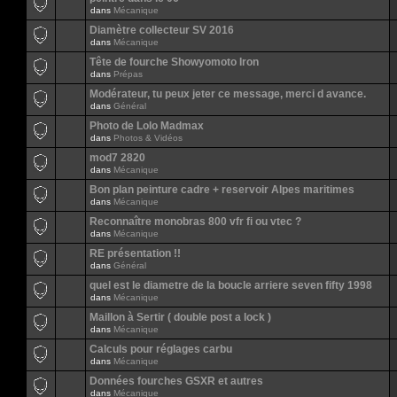
dans
Mécanique
Diamètre collecteur SV 2016
dans
Mécanique
Tête de fourche Showyomoto Iron
dans
Prépas
Modérateur, tu peux jeter ce message, merci d avance.
dans
Général
Photo de Lolo Madmax
dans
Photos & Vidéos
mod7 2820
dans
Mécanique
Bon plan peinture cadre + reservoir Alpes maritimes
dans
Mécanique
Reconnaître monobras 800 vfr fi ou vtec ?
dans
Mécanique
RE présentation !!
dans
Général
quel est le diametre de la boucle arriere seven fifty 1998
dans
Mécanique
Maillon à Sertir ( double post a lock )
dans
Mécanique
Calculs pour réglages carbu
dans
Mécanique
Données fourches GSXR et autres
dans
Mécanique