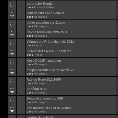
scrambler Honda
dans
Photos & Vidéos
joint de culasse en cuivre
dans
Mécanique
petite question sur 11gsxr
dans
Mécanique
Revue technique zx9r 2001
dans
Mécanique
Vainqueurs Prépa du mois 2021
dans
Prépas
La Monsters Race - Les dates
dans
Prépas
Koso Db01R , question
dans
Mécanique
coupelle/rondelle jante av zx12r
dans
Mécanique
Axe de Roue B12 2005
dans
Mécanique
Schéma B12
dans
Mécanique
Boîte de vitesse cbr 900
dans
Mécanique
Info fourche zx14 et hayabusa
dans
Mécanique
peintre dans le 06