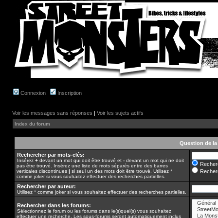
Connexion
Inscription
Voir les messages sans réponses
|
Voir les sujets actifs
Index du forum
Question de la
Rechercher par mots-clés:
Insérez
+
devant un mot qui doit être trouvé et
-
devant un mot qui ne doit
Recherc
pas être trouvé. Insérez une liste de mots séparés entre des barres
verticales discontinues
|
si seul un des mots doit être trouvé. Utilisez *
Recherc
comme joker si vous souhaitez effectuer des recherches partielles.
Rechercher par auteur:
Utilisez * comme joker si vous souhaitez effectuer des recherches partielles.
Rechercher dans les forums:
Sélectionnez le forum ou les forums dans le(s)quel(s) vous souhaitez
effectuer une recherche. Les sous-forums seront automatiquement inclus