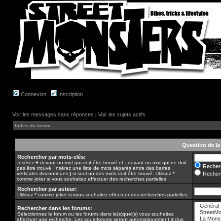
Connexion
Inscription
Voir les messages sans réponses
|
Voir les sujets actifs
Index du forum
Question de la
Rechercher par mots-clés:
Insérez
+
devant un mot qui doit être trouvé et
-
devant un mot qui ne doit
Recherc
pas être trouvé. Insérez une liste de mots séparés entre des barres
verticales discontinues
|
si seul un des mots doit être trouvé. Utilisez *
Recherc
comme joker si vous souhaitez effectuer des recherches partielles.
Rechercher par auteur:
Utilisez * comme joker si vous souhaitez effectuer des recherches partielles.
Rechercher dans les forums:
Sélectionnez le forum ou les forums dans le(s)quel(s) vous souhaitez
effectuer une recherche. Les sous-forums seront automatiquement inclus