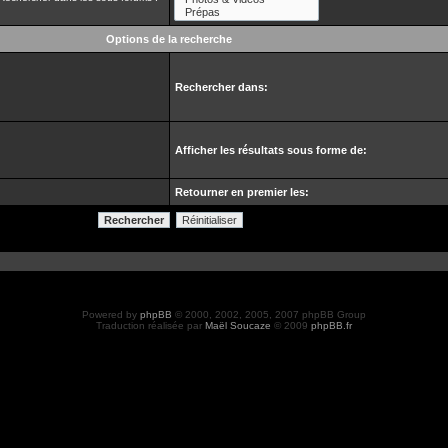
Options de la recherche
Rechercher dans:
Afficher les résultats sous forme de:
Retourner en premier les:
Powered by
phpBB
© 2000, 2002, 2005, 2007 phpBB Group
Traduction réalisée par
Maël Soucaze
© 2009
phpBB.fr