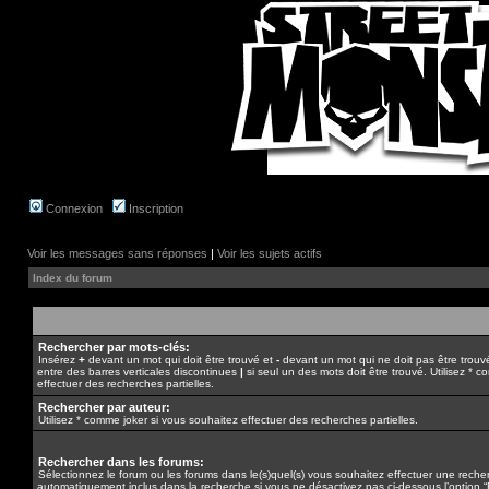
Connexion
Inscription
Voir les messages sans réponses
|
Voir les sujets actifs
Index du forum
Rechercher par mots-clés:
Insérez
+
devant un mot qui doit être trouvé et
-
devant un mot qui ne doit pas être trouv
entre des barres verticales discontinues
|
si seul un des mots doit être trouvé. Utilisez * 
effectuer des recherches partielles.
Rechercher par auteur:
Utilisez * comme joker si vous souhaitez effectuer des recherches partielles.
Rechercher dans les forums:
Sélectionnez le forum ou les forums dans le(s)quel(s) vous souhaitez effectuer une rech
automatiquement inclus dans la recherche si vous ne désactivez pas ci-dessous l’option 