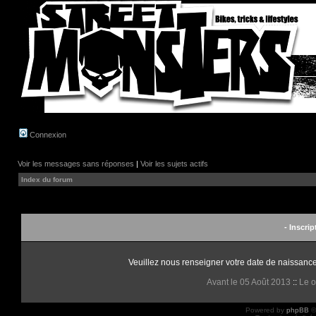
Connexion
Voir les messages sans réponses
|
Voir les sujets actifs
Index du forum
- Inscrip
Veuillez nous renseigner votre date de naissance 
Avant le 05 Août 2013
::
Le o
Powered by
phpBB
©