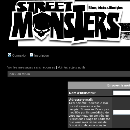
Connexion
Inscription
Voir les messages sans réponses
|
Voir les sujets actifs
Index du forum
Envoyer le mo
Nom d’utilisateur:
Adresse e-mail:
Ceci doit être l’adresse e-mail
qui est associée à votre
compte. Si vous ne l’avez pas
modifiée par l’intermédiaire de
votre panneau de contrôle de
l’utilisateur, il s’agit de l’adresse
que vous avez saisie lors de
l’inscription de votre compte.