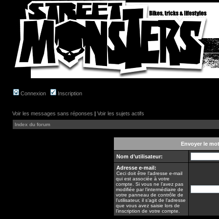
Connexion
Inscription
Voir les messages sans réponses
|
Voir les sujets actifs
Index du forum
Envoyer le mo
Nom d’utilisateur:
Adresse e-mail:
Ceci doit être l’adresse e-mail
qui est associée à votre
compte. Si vous ne l’avez pas
modifiée par l’intermédiaire de
votre panneau de contrôle de
l’utilisateur, il s’agit de l’adresse
que vous avez saisie lors de
l’inscription de votre compte.