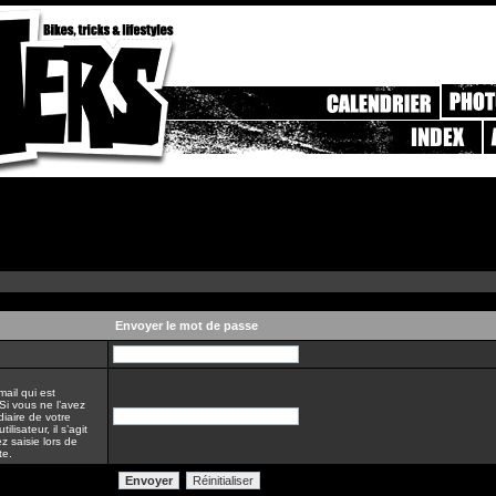
Envoyer le mot de passe
mail qui est
Si vous ne l’avez
diaire de votre
lisateur, il s’agit
z saisie lors de
te.