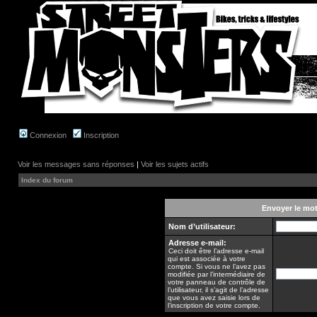
Connexion
Inscription
Voir les messages sans réponses
|
Voir les sujets actifs
Index du forum
Envoyer le mo
Nom d’utilisateur:
Adresse e-mail:
Ceci doit être l’adresse e-mail
qui est associée à votre
compte. Si vous ne l’avez pas
modifiée par l’intermédiaire de
votre panneau de contrôle de
l’utilisateur, il s’agit de l’adresse
que vous avez saisie lors de
l’inscription de votre compte.