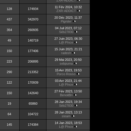
ZXR-ADDICT
11 Fév 2024, 10:32
128
174934
ZXR-ADDICT
20 Déc 2023, 11:37
437
342970
Pigrider
04 Juil 2023, 07:12
354
260935
Séb27830
27 Juin 2023, 06:30
49
140719
L@ P!nce
15 Juin 2023, 21:21
150
177406
radesh
29 Mai 2023, 20:50
223
206895
sebpuma
15 Avr 2023, 19:53
290
213352
Porco Rosso
03 Avr 2023, 21:44
122
170939
L@ P!nce
27 Fév 2023, 13:50
150
142640
BenoitBri
28 Jan 2023, 19:34
19
65860
Séb27830
28 Jan 2023, 13:13
64
104722
steam
14 Jan 2023, 18:53
145
174384
L@ P!nce