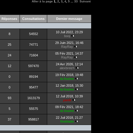
Aller à la page
1
,
2
,
3
,
4
,
5
...
33
Suivant
Réponses
Consultations
Dernier message
10 Juil 2022, 23:29
8
54552
booj
29 Juin 2021, 16:46
25
74771
RayRay
05 Fév 2021, 14:37
24
71604
RayRay
24 Avr 2026, 12:14
12
597470
alexbreizh
19 Fév 2018, 19:48
0
89194
la fouine
12 Jan 2018, 15:30
0
95477
la fouine
12 Juil 2018, 10:39
93
1613179
yanik
09 Fév 2021, 18:42
5
55575
la fouine
22 Juil 2018, 21:27
37
958817
fireblade