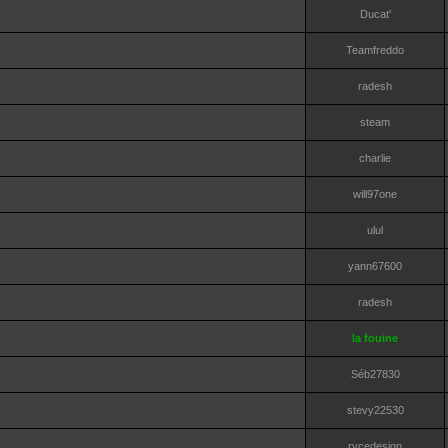
Ducat'
Teamfreddo
radesh
steam
charlie
will97one
ulul
yann67600
radesh
la fouine
Séb27830
stevy22530
rycedesign