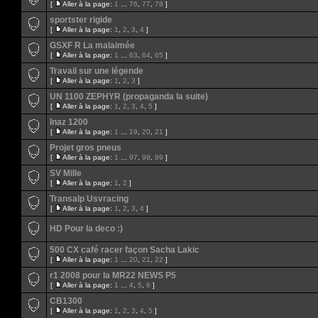
[
Aller à la page:
1
...
76
,
77
,
78
]
sportster rigide
[
Aller à la page:
1
,
2
,
3
,
4
]
GSXF R La malaimée
[
Aller à la page:
1
...
63
,
64
,
65
]
Travail sur une légende
[
Aller à la page:
1
,
2
,
3
]
UN 1100 ZEPHYR (propaganda la suite)
[
Aller à la page:
1
,
2
,
3
,
4
,
5
]
Inaz 1200
[
Aller à la page:
1
...
19
,
20
,
21
]
Projet gros pneus
[
Aller à la page:
1
...
97
,
98
,
99
]
SV Mille
[
Aller à la page:
1
,
2
]
Transalp Usvracing
[
Aller à la page:
1
,
2
,
3
,
4
]
HD Pour la deco :)
500 CX café racer façon Sacha Lakic
[
Aller à la page:
1
...
20
,
21
,
22
]
r1 2008 pour la MR22 NEWS P5
[
Aller à la page:
1
...
4
,
5
,
6
]
CB1300
[
Aller à la page:
1
,
2
,
3
,
4
,
5
]