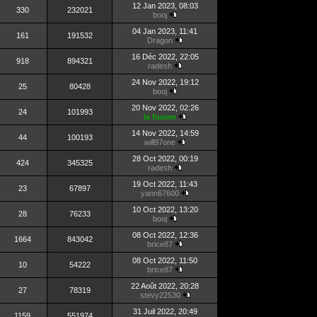
12 Jan 2023, 08:03
330
232021
booj
04 Jan 2023, 11:41
161
191532
Dragon
16 Déc 2022, 22:05
918
894321
radesh
24 Nov 2022, 19:12
25
80428
booj
20 Nov 2022, 02:26
24
101993
la fouine
14 Nov 2022, 14:59
44
100193
will97one
28 Oct 2022, 00:19
424
345325
radesh
19 Oct 2022, 11:43
23
67897
yann67600
10 Oct 2022, 13:20
28
76233
booj
08 Oct 2022, 12:36
1664
843042
brice87
08 Oct 2022, 11:50
10
54222
brice87
22 Août 2022, 20:28
27
78319
stevy22530
31 Juil 2022, 20:49
1159
551974