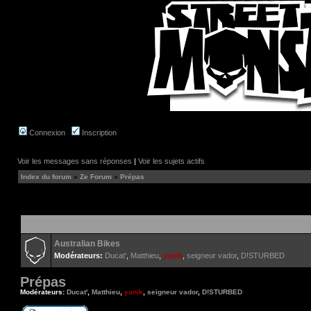
Connexion
Inscription
Voir les messages sans réponses
|
Voir les sujets actifs
Index du forum
»
Ze Forum
»
Prépas
Australian Bikes
Modérateurs:
Ducat'
,
Matthieu
,
yanik
,
seigneur vador
,
D!STURBED
Prépas
Modérateurs:
Ducat'
,
Matthieu
,
yanik
,
seigneur vador
,
D!STURBED