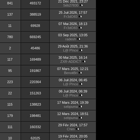
21 Déc 2021, 23:27
841
493172
Séb27830
25 Juil 2026, 17:57
137
388519
Fr3dO83
07 Mai 2026, 18:13
11
69928
Fr3dO83
03 Sep 2025, 13:05
780
669245
radesh
29 Août 2025, 21:36
2
45486
L@ P!nce
30 Mai 2025, 16:14
117
169489
ZXR-ADDICT
07 Mars 2025, 12:21
95
191867
BenoitBri
06 Juil 2024, 06:45
223
220364
L@ P!nce
06 Juil 2024, 06:39
22
151263
L@ P!nce
17 Mars 2024, 19:39
115
138823
sebpuma
12 Mars 2024, 18:51
179
198481
sebpuma
29 Fév 2024, 17:57
111
160332
Chim
19 Fév 2024, 20:05
10
62025