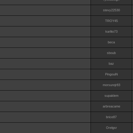
stevy22530
TROY45
karlito73
beca
sboub
baz
PingouiN
morsurejr83
supaklem
arbreacame
brice87
Orelgsr