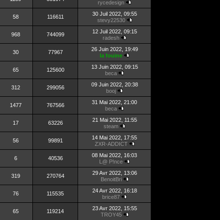
rycedesign
30 Juil 2022, 09:55
58
116611
stevy22530
12 Juil 2022, 09:15
968
744099
radesh
26 Juin 2022, 19:49
30
77967
la fouine
13 Juin 2022, 09:15
65
125600
beca
09 Juin 2022, 20:38
312
299056
booj
31 Mai 2022, 21:00
1477
767566
beca
21 Mai 2022, 11:55
17
63226
steam
14 Mai 2022, 17:55
56
99891
ZXR-ADDICT
08 Mai 2022, 16:03
6
40536
L@ P!nce
29 Avr 2022, 13:06
319
270764
BenoitBri
24 Avr 2022, 16:18
76
115535
brice87
23 Avr 2022, 15:55
65
119214
TROY45