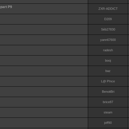
art P9
ZXR-ADDICT
D209
Séb27830
yann67600
radesh
booj
baz
L@ P!nce
BenoitBri
brice87
steam
joff90