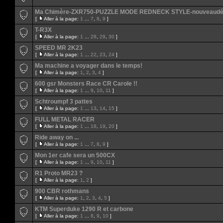
Ma Chimère-ZXR750-PUZZLE MODE REDNECK STYLE-nouveaudép
[
Aller à la page:
1
...
7
,
8
,
9
]
T-R3X
[
Aller à la page:
1
...
28
,
29
,
30
]
SPEED MR 2K23
[
Aller à la page:
1
...
22
,
23
,
24
]
Ma machine a voyager dans le temps!
[
Aller à la page:
1
,
2
,
3
,
4
]
600 gsr Monsters Race CR Carole !!
[
Aller à la page:
1
...
9
,
10
,
11
]
Schtroumpf 3 pattes
[
Aller à la page:
1
...
13
,
14
,
15
]
FULL METAL RACER
[
Aller à la page:
1
...
18
,
19
,
20
]
Ride away on ...
[
Aller à la page:
1
...
7
,
8
,
9
]
Mon 1er cafe sera un 500CX
[
Aller à la page:
1
...
9
,
10
,
11
]
R1 Proto MR23 ?
[
Aller à la page:
1
,
2
]
900 CBR rothmans
[
Aller à la page:
1
,
2
,
3
,
4
,
5
]
KTM Superduke 1290 R et carbone
[
Aller à la page:
1
...
8
,
9
,
10
]