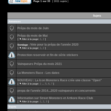
Page
1
sur
33
[ 1611 sujets ]
Sujets
Annonces
Prépa du mois de Juin
Prépa du mois de Mai
[
Aller à la page:
1
,
2
]
Vote pour la prépa de l'année 2020
Sondage :
[
Aller à la page:
1
,
2
]
Protection reservoir et fin de série stickers
Vainqueurs Prépa du mois 2021
La Monsters Race - Les dates
NOUVEAU : La Icon Monsters Race crée une classe "Open"
[
Aller à la page:
1
...
5
,
6
,
7
]
prepa de l'année 2014...2020 vainqueurs et concurrents
Information sur Street Monsters et Artkore Race Club
[
Aller à la page:
1
,
2
,
3
]
Sujets