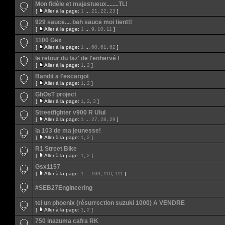
Mon fidèle et majestueux........TL!
[
Aller à la page:
1
...
21
,
22
,
23
]
929 sauce.... bah sauce moi tient!!
[
Aller à la page:
1
...
9
,
10
,
11
]
1100 Gex
[
Aller à la page:
1
...
60
,
61
,
62
]
le retour du faz' de l'enhervé !
[
Aller à la page:
1
,
2
]
Bandit a l'escargot
[
Aller à la page:
1
,
2
]
GhOsT project
[
Aller à la page:
1
,
2
,
3
]
Streetfighter v900 R Ulul
[
Aller à la page:
1
...
27
,
28
,
29
]
la 103 de ma jeunesse!
[
Aller à la page:
1
,
2
]
R1 Street Bike
[
Aller à la page:
1
,
2
]
Gsx1157
[
Aller à la page:
1
...
109
,
110
,
111
]
#SEB27Engineering
tel un phoenix (résurrection suzuki 1000) A VENDRE
[
Aller à la page:
1
,
2
]
750 inazuma cafra RK