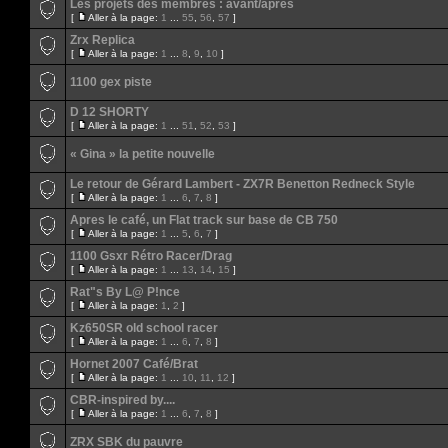
Les projets des membres : avant/après
[
Aller à la page:
1
...
55
,
56
,
57
]
Zrx Replica
[
Aller à la page:
1
...
8
,
9
,
10
]
1100 gex piste
D 12 SHORTY
[
Aller à la page:
1
...
51
,
52
,
53
]
« Gina » la petite nouvelle
Le retour de Gérard Lambert - ZX7R Benetton Redneck Style
[
Aller à la page:
1
...
6
,
7
,
8
]
Apres le café, un Flat track sur base de CB 750
[
Aller à la page:
1
...
5
,
6
,
7
]
1100 Gsxr Rétro Racer/Drag
[
Aller à la page:
1
...
13
,
14
,
15
]
Rat"s By L@ P!nce
[
Aller à la page:
1
,
2
]
Kz650SR old school racer
[
Aller à la page:
1
...
6
,
7
,
8
]
Hornet 2007 Café/Brat
[
Aller à la page:
1
...
10
,
11
,
12
]
CBR-inspired by....
[
Aller à la page:
1
...
6
,
7
,
8
]
ZRX SBK du pauvre