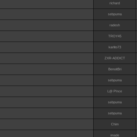
richard
sebpuma
radesh
TROY45
karlito73
ZXR-ADDICT
BenoitBri
sebpuma
L@ P!nce
sebpuma
sebpuma
Chim
imade