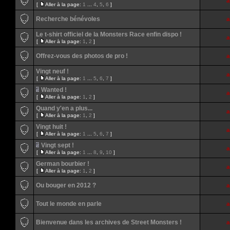
a
[
Aller à la page:
1
...
4
,
5
,
6
]
Recherche bénévoles
a
Le t-shirt officiel de la Monsters Race enfin dispo !
a
[
Aller à la page:
1
,
2
]
Offrez-vous des photos de pro !
a
Vingt neuf !
a
[
Aller à la page:
1
...
5
,
6
,
7
]
Wanted !
a
[
Aller à la page:
1
,
2
]
Quand y'en a plus...
a
[
Aller à la page:
1
,
2
]
Vingt huit !
a
[
Aller à la page:
1
...
5
,
6
,
7
]
Vingt sept !
a
[
Aller à la page:
1
...
8
,
9
,
10
]
German bourbier !
a
[
Aller à la page:
1
,
2
]
Ou bouger en 2012 ?
a
Tout le monde en parle
a
Bienvenue dans les archives de Street Monsters !
a