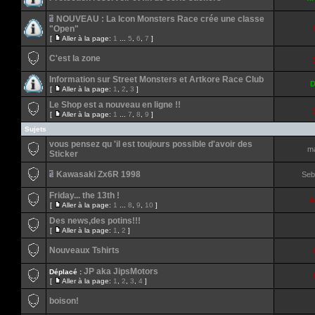
NOUVEAU : La Icon Monsters Race crée une classe
"Open"
[
Aller à la page:
1
...
5
,
6
,
7
]
C'est la zone
Information sur Street Monsters et Artkore Race Club
D
[
Aller à la page:
1
,
2
,
3
]
Le Shop est a nouveau en ligne !!
[
Aller à la page:
1
...
7
,
8
,
9
]
Sujets
vous pensez qu 'il est toujours possible d'avoir des
m
Sticker
Kawasaki Zx6R 1998
Seb
Friday... the 13th !
a
[
Aller à la page:
1
...
8
,
9
,
10
]
Des news,des potins!!!
[
Aller à la page:
1
,
2
]
Nouveaux Tshirts
JP aka JipsMotors
Déplacé :
[
Aller à la page:
1
,
2
,
3
,
4
]
boison!