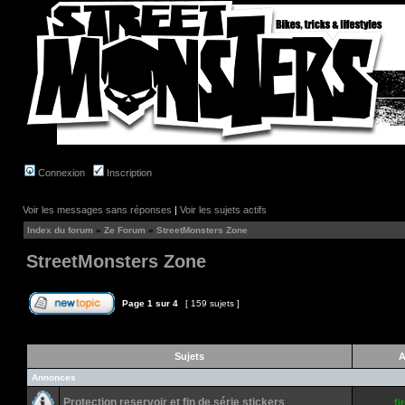
Connexion
Inscription
Voir les messages sans réponses
|
Voir les sujets actifs
Index du forum
»
Ze Forum
»
StreetMonsters Zone
StreetMonsters Zone
Page
1
sur
4
[ 159 sujets ]
Sujets
A
Annonces
Protection reservoir et fin de série stickers
fi