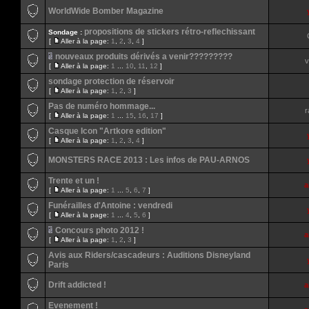
WorldWide Bomber Magazine
propositions de stickers rétro-reflechissant
Sondage :
[
Aller à la page:
1
,
2
,
3
,
4
]
nouveaux produits dérivés a venir?????????
v
[
Aller à la page:
1
...
10
,
11
,
12
]
sondage protection de réservoir
[
Aller à la page:
1
,
2
,
3
]
Pas de numéro hommage...
r
[
Aller à la page:
1
...
15
,
16
,
17
]
Casque Icon "Artkore edition"
[
Aller à la page:
1
,
2
,
3
,
4
]
MONSTERS RACE 2013 : Les infos de PAU-ARNOS
Trente et un !
a
[
Aller à la page:
1
...
5
,
6
,
7
]
Funérailles d'Antoine : vendredi
[
Aller à la page:
1
...
4
,
5
,
6
]
Concours photo 2012 !
a
[
Aller à la page:
1
,
2
,
3
]
Avis aux Riders/cascadeurs : Auditions Disneyland
Paris
Drift addicted !
a
Evenement !