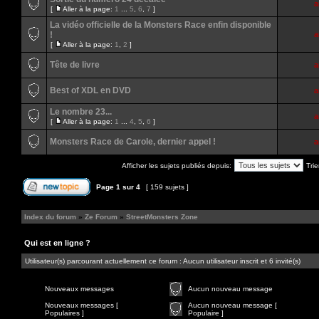
a
[
Aller à la page:
1
...
5
,
6
,
7
]
La vidéo officielle de la Monsters Race enfin disponible
!
a
[
Aller à la page:
1
,
2
]
Tête de livre
a
Best of XDL en DVD
a
Le nombre 23...
a
[
Aller à la page:
1
...
4
,
5
,
6
]
Monsters Race de Carole, dernier appel !
a
Afficher les sujets publiés depuis:
Trie
Page
1
sur
4
[ 159 sujets ]
Index du forum
»
Ze Forum
»
StreetMonsters Zone
Qui est en ligne ?
Utilisateur(s) parcourant actuellement ce forum : Aucun utilisateur inscrit et 6 invité(s)
Nouveaux messages
Aucun nouveau message
Nouveaux messages [
Aucun nouveau message [
Populaires ]
Populaire ]