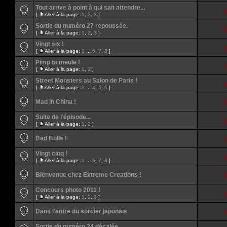
Tout arrive à point à qui sait attendre...
a
[
Aller à la page:
1
,
2
,
3
]
Sortie du numéro 27 repoussée.
a
[
Aller à la page:
1
,
2
,
3
]
Vingt six !
a
[
Aller à la page:
1
...
6
,
7
,
8
]
Pimp ta meule !
a
[
Aller à la page:
1
,
2
]
Street Monsters au Salon de Paris !
a
[
Aller à la page:
1
...
4
,
5
,
6
]
Mad in China !
a
Suite de l'épisode...
a
[
Aller à la page:
1
,
2
]
Bad Bulls !
a
Vingt cinq !
a
[
Aller à la page:
1
...
6
,
7
,
8
]
Bienvenue chez Extreme Creations !
a
Concours photo 2011 !
a
[
Aller à la page:
1
,
2
,
3
]
Dans l'antre du sorcier japonais
a
Sortie du numéro 24 décalée