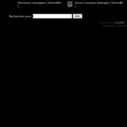
Nouveaux messages [ Verrouillés
Aucun nouveau message [ Verrouillé
]
]
Rechercher pour:
Powered by
phpBB
©
Traduction réalisé