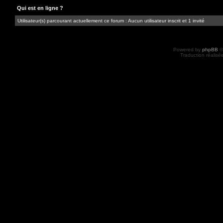
Qui est en ligne ?
Utilisateur(s) parcourant actuellement ce forum : Aucun utilisateur inscrit et 1 invité
Powered by
phpBB
©
Traduction réalisé