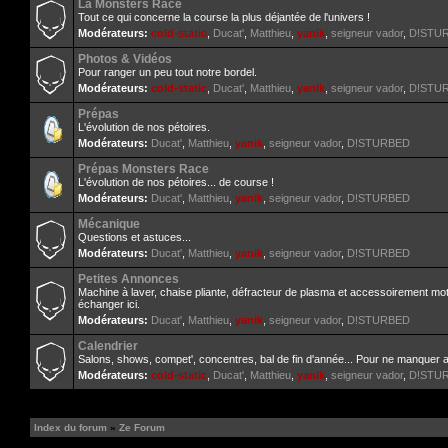
La Monsters Race
Tout ce qui concerne la course la plus déjantée de l'univers !
Modérateurs:
cold-static
,
Ducat'
,
Matthieu
,
yanik
,
seigneur vador
,
D!STU
Photos & Vidéos
Pour ranger un peu tout notre bordel.
Modérateurs:
cold-static
,
Ducat'
,
Matthieu
,
yanik
,
seigneur vador
,
D!STU
Prépas
L'évolution de nos pétoires.
Modérateurs:
Ducat'
,
Matthieu
,
yanik
,
seigneur vador
,
D!STURBED
Prépas Monsters Race
L'évolution de nos pétoires... de course !
Modérateurs:
Ducat'
,
Matthieu
,
yanik
,
seigneur vador
,
D!STURBED
Mécanique
Questions et astuces...
Modérateurs:
Ducat'
,
Matthieu
,
yanik
,
seigneur vador
,
D!STURBED
Petites Annonces
Machine à laver, chaise pliante, défracteur de plasma et accessoirement mo
échanger ici.
Modérateurs:
Ducat'
,
Matthieu
,
yanik
,
seigneur vador
,
D!STURBED
Calendrier
Salons, shows, compet', concentres, bal de fin d'année... Pour ne manquer 
Modérateurs:
cold-static
,
Ducat'
,
Matthieu
,
yanik
,
seigneur vador
,
D!STU
Index du forum
»
Ze Forum