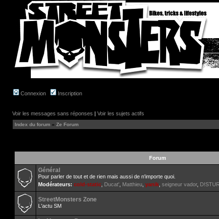
Connexion
Inscription
Voir les messages sans réponses
|
Voir les sujets actifs
Index du forum
»
Ze Forum
Forum
Général
Pour parler de tout et de rien mais aussi de n'importe quoi.
Modérateurs:
cold-static
,
Ducat'
,
Matthieu
,
yanik
,
seigneur vador
,
D!STU
StreetMonsters Zone
L'actu SM