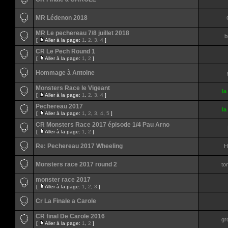
MR Lédenon 2018
MR Le pechereau 7/8 juillet 2018
b
[
Aller à la page:
1
,
2
,
3
,
4
]
CR Le Pech Round 1
[
Aller à la page:
1
,
2
]
Hommage à Antoine
Monsters Race le Vigeant
la
[
Aller à la page:
1
,
2
,
3
,
4
]
Pechereau 2017
la
[
Aller à la page:
1
,
2
,
3
,
4
,
5
]
CR Monsters Race 2017 épisode 1/4 Pau Arno
[
Aller à la page:
1
,
2
]
Re: Pechereau 2017 Wheeling
H
Monsters race 2017 round 2
to
monster race 2017
[
Aller à la page:
1
,
2
,
3
]
Cr La Finale a Carole
CR final De Carole 2016
gr
[
Aller à la page:
1
,
2
]