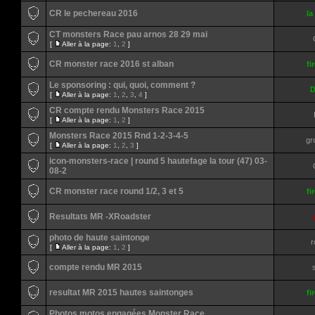
CR le pechereau 2016
la
CT monsters Race pau arnos 28 29 mai
[
Aller à la page:
1
,
2
]
CR monster race 2016 st alban
fi
Le sponsoring : qui, quoi, comment ?
D
[
Aller à la page:
1
,
2
,
3
,
4
]
CR compte rendu Monsters Race 2015
[
Aller à la page:
1
,
2
]
Monsters Race 2015 Rnd 1-2-3-4-5
gr
[
Aller à la page:
1
,
2
,
3
]
icon-monsters-race | round 5 hautefage la tour (47) 03-
08-2
CR monster race round 1/2, 3 et 5
fi
Resultats MR -XRoadster
photo de haute saintonge
r
[
Aller à la page:
1
,
2
]
compte rendu MR 2015
resultat MR 2015 hautes saintonges
fi
Photos motos engagées Monster Race