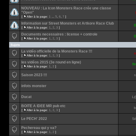
NOUVEAU : La Icon Monsters Race crée une classe
"Open"
[
Aller à la page:
1
...
5
,
6
,
7
]
Information sur Street Monsters et Artkore Race Club
D
[
Aller à la page:
1
,
2
,
3
]
Documents necessaires : license + controle
D
[
Aller à la page:
1
,
2
,
3
]
Sujets
La vidéo officielle de la Monsters Race !!!
a
[
Aller à la page:
1
,
2
,
3
]
les vidéos 2015 (3e round en ligne)
fi
[
Aller à la page:
1
,
2
]
Saison 2023 !!!
r
infots monster
Ducat
L@
BOITE A IDEE MR pub etc
b
[
Aller à la page:
1
,
2
,
3
]
Le PECH' 2022
Sé
Pechereau qui y va?
[
Aller à la page:
1
,
2
]