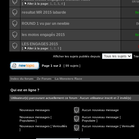
skra
[
Aller à la page:
1
,
2
,
3
,
4
]
resultat MR 2015 labarde
fi
ROUND 1 vu par un newbie
B
les motos engagés 2015
fi
LES ENGAGES 2015
[
Aller à la page:
1
,
2
,
3
]
Afficher les sujets publiés depuis:
Trie
Page
1
sur
2
[ 99 sujets ]
Index du forum
»
Ze Forum
»
La Monsters Race
Qui est en ligne ?
Utilisateur(s) parcourant actuellement ce forum : Aucun utilisateur inscrit et 2 invité(s)
Nouveaux messages
Aucun nouveau message
Nouveaux messages [
Aucun nouveau message [
Populaires ]
Populaire ]
Nouveaux messages [ Verrouillés
Aucun nouveau message [ Verrouillé
]
]