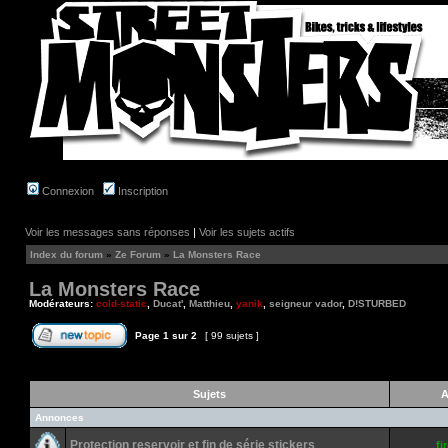
Connexion
Inscription
Voir les messages sans réponses
|
Voir les sujets actifs
Index du forum
»
Ze Forum
»
La Monsters Race
La Monsters Race
Modérateurs:
cold-static
,
Ducat'
,
Matthieu
,
yanik
,
seigneur vador
,
D!STURBED
Page
1
sur
2
[ 99 sujets ]
Sujets
A
Annonces
Protection reservoir et fin de série stickers
fi