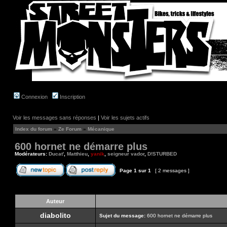
Connexion
Inscription
Voir les messages sans réponses
|
Voir les sujets actifs
Index du forum
»
Ze Forum
»
Mécanique
600 hornet ne démarre plus
Modérateurs:
Ducat'
,
Matthieu
,
yanik
,
seigneur vador
,
D!STURBED
Page
1
sur
1
[ 2 messages ]
Auteur
diabolito
Sujet du message:
600 hornet ne démarre plus