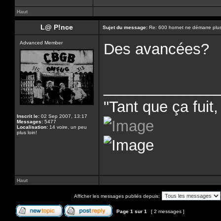
Haut
L@ P!nce
Sujet du message:
Re: 600 hornet ne démarre plu
Advanced Member
Des avancées?
______________
"Tant que ça fuit, 
Inscrit le:
02 Sep 2007, 13:17
Messages:
5477
Localisation:
14 voire, un peu
plus loin!
Haut
Afficher les messages publiés depuis:
Page
1
sur
1
[ 2 messages ]