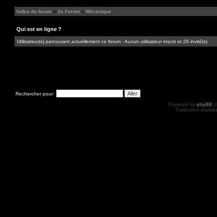
Index du forum
»
Ze Forum
»
Mécanique
Qui est en ligne ?
Utilisateur(s) parcourant actuellement ce forum : Aucun utilisateur inscrit et 26 invité(s)
Rechercher pour:
Powered by
phpBB
©
Traduction réalisé