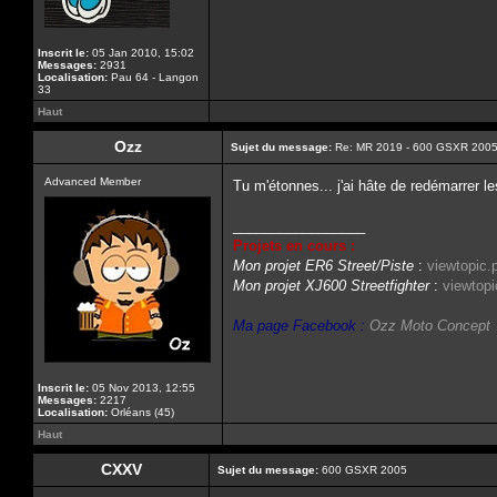
Inscrit le:
05 Jan 2010, 15:02
Messages:
2931
Localisation:
Pau 64 - Langon
33
Haut
Ozz
Sujet du message:
Re: MR 2019 - 600 GSXR 2005
Advanced Member
Tu m'étonnes... j'ai hâte de redémarrer l
_________________
Projets en cours :
Mon projet ER6 Street/Piste
:
viewtopic
Mon projet XJ600 Streetfighter
:
viewtop
Ma page Facebook :
Ozz Moto Concept
Inscrit le:
05 Nov 2013, 12:55
Messages:
2217
Localisation:
Orléans (45)
Haut
CXXV
Sujet du message:
600 GSXR 2005