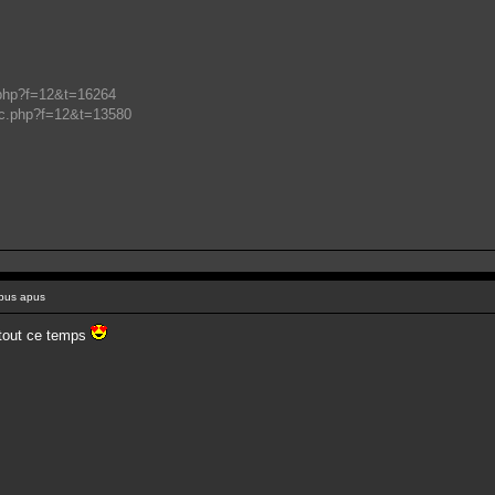
.php?f=12&t=16264
ic.php?f=12&t=13580
pus apus
s tout ce temps