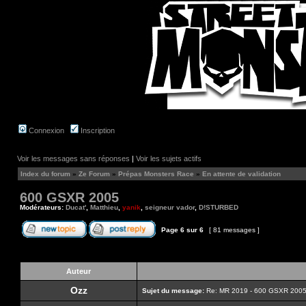
Connexion
Inscription
Voir les messages sans réponses
|
Voir les sujets actifs
Index du forum
»
Ze Forum
»
Prépas Monsters Race
»
En attente de validation
600 GSXR 2005
Modérateurs:
Ducat'
,
Matthieu
,
yanik
,
seigneur vador
,
D!STURBED
Page
6
sur
6
[ 81 messages ]
Auteur
Ozz
Sujet du message:
Re: MR 2019 - 600 GSXR 2005