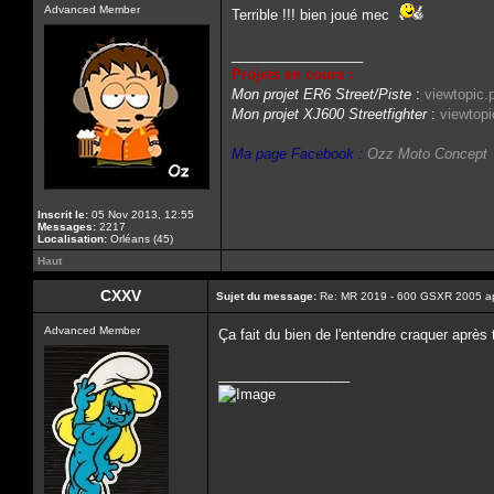
Advanced Member
Terrible !!! bien joué mec
_________________
Projets en cours :
Mon projet ER6 Street/Piste
:
viewtopic
Mon projet XJ600 Streetfighter
:
viewtop
Ma page Facebook :
Ozz Moto Concept
Inscrit le:
05 Nov 2013, 12:55
Messages:
2217
Localisation:
Orléans (45)
Haut
CXXV
Sujet du message:
Re: MR 2019 - 600 GSXR 2005 a
Advanced Member
Ça fait du bien de l'entendre craquer aprè
_________________