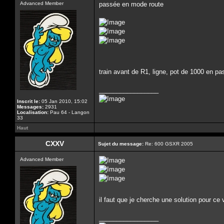
Advanced Member
passée en mode route
train avant de R1, ligne, pot de 1000 en p
_________________
Inscrit le:
05 Jan 2010, 15:02
Messages:
2931
Localisation:
Pau 64 - Langon
33
Haut
CXXV
Sujet du message:
Re: 600 GSXR 2005
Advanced Member
il faut que je cherche une solution pour c
_________________