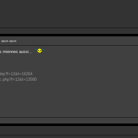
 apus apus
es miennes aussi...
.php?f=12&t=16264
ic.php?f=12&t=13580