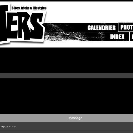
Message
 apus apus