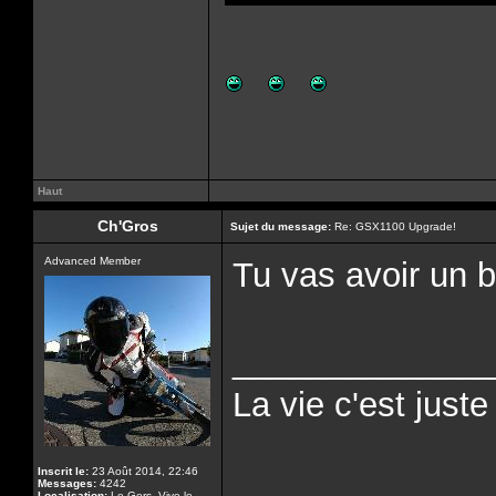
Haut
Ch'Gros
Sujet du message:
Re: GSX1100 Upgrade!
Advanced Member
Tu vas avoir un b
______________
La vie c'est just
Inscrit le:
23 Août 2014, 22:46
Messages:
4242
Localisation:
Le Gers. Vive le