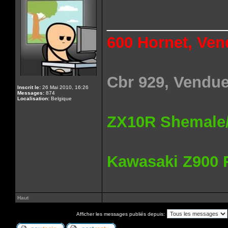
______________
600 Hornet, Ven
Cbr 929, Vendue
Inscrit le:
26 Mai 2010, 16:26
Messages:
874
Localisation:
Belgique
ZX10R Shemale/S
Kawasaki Z900 
Haut
Afficher les messages publiés depuis: