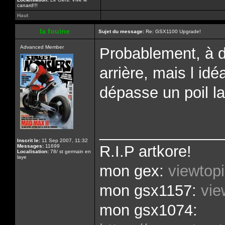
canard!!!
Haut
la fouine
Sujet du message:
Re: GSX1100 Upgrade!
Advanced Member
Probablement, à d
arrière, mais l idé
dépasse un poil l
______________
Inscrit le:
11 Sep 2007, 11:32
R.I.P artkore!
Messages:
11699
Localisation:
78/ st germain en
laye
mon gex:
viewtop
mon gsx1157:
vie
mon gsx1074: