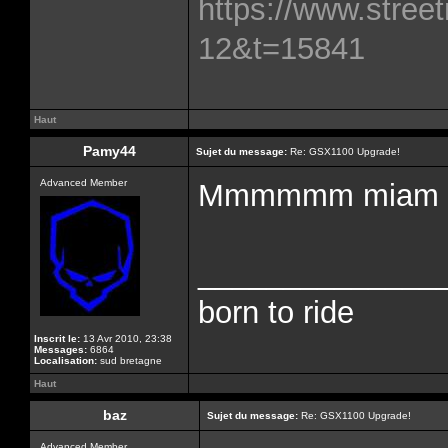
https://www.street
12&t=15841
Haut
Pamy44
Sujet du message:
Re: GSX1100 Upgrade!
Advanced Member
Mmmmmm miam
______________
born to ride
Inscrit le:
13 Avr 2010, 23:38
Messages:
6864
Localisation:
sud bretagne
Haut
baz
Sujet du message:
Re: GSX1100 Upgrade!
Advanced Member