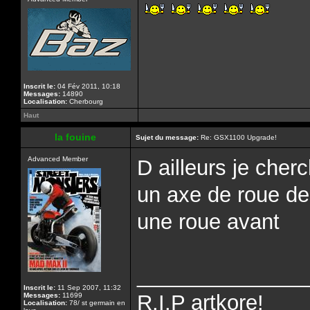
Inscrit le:
04 Fév 2011, 10:18
Messages:
14890
Localisation:
Cherbourg
Haut
la fouine
Sujet du message:
Re: GSX1100 Upgrade!
Advanced Member
D ailleurs je cherc
un axe de roue de
une roue avant
______________
Inscrit le:
11 Sep 2007, 11:32
R.I.P artkore!
Messages:
11699
Localisation:
78/ st germain en