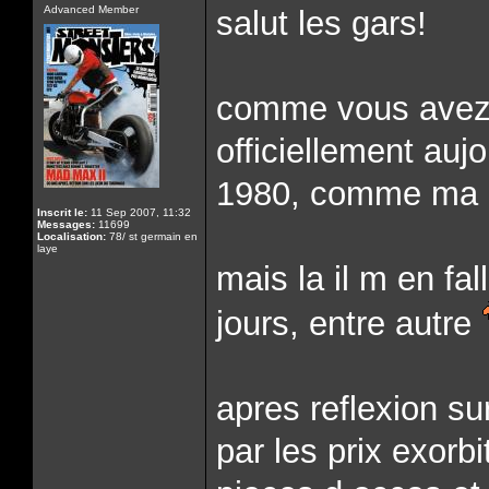
Advanced Member
salut les gars!
comme vous avez pu
officiellement auj
1980, comme ma 
Inscrit le:
11 Sep 2007, 11:32
Messages:
11699
Localisation:
78/ st germain en
laye
mais la il m en fal
jours, entre autre
apres reflexion su
par les prix exorb