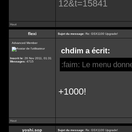
12&t=15841
Haut
flexi
Sujet du message:
Re: GSX1100 Upgrade!
Advanced Member
chdim a écrit:
Inscrit le:
26 Nov 2011, 01:31
Messages:
4715
:faim: Le menu donne
+1000!
Haut
yoshi.sop
Sujet du message:
Re: GSX1100 Upgrade!