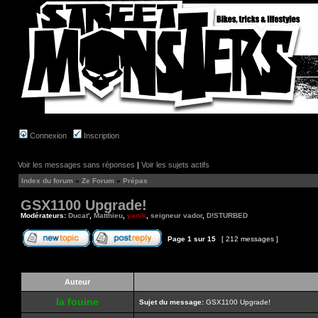
Connexion
Inscription
Voir les messages sans réponses
|
Voir les sujets actifs
Index du forum
»
Ze Forum
»
Prépas
GSX1100 Upgrade!
Modérateurs:
Ducat'
,
Matthieu
,
yanik
,
seigneur vador
,
D!STURBED
Page
1
sur
15
[ 212 messages ]
Auteur
la fouine
Sujet du message:
GSX1100 Upgrade!