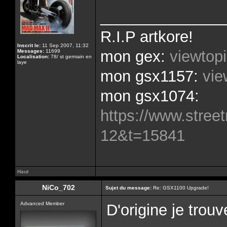
______________
R.I.P artkore!
Inscrit le:
11 Sep 2007, 11:32
mon gex:
viewtop
Messages:
11699
Localisation:
78/ st germain en
laye
mon gsx1157:
vie
mon gsx1074:
https://www.street
12&t=15841
Haut
NiCo_702
Sujet du message:
Re: GSX1100 Upgrade!
Advanced Member
D'origine je trou