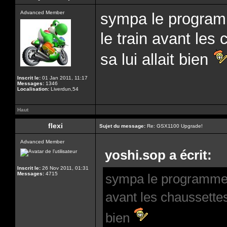
Advanced Member
sympa le progra
le train avant les
sa lui allait bien
Inscrit le:
01 Jan 2011, 11:17
Messages:
1346
Localisation:
Liverdun,54
Haut
flexi
Sujet du message:
Re: GSX1100 Upgrade!
Advanced Member
yoshi.sop a écrit:
Inscrit le:
26 Nov 2011, 01:31
Messages:
4715
sympa le programme,
avant les chaussettes 
bien