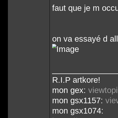
faut que je m occ
on va essayé d al
______________
R.I.P artkore!
mon gex:
viewtop
mon gsx1157:
vie
mon gsx1074: