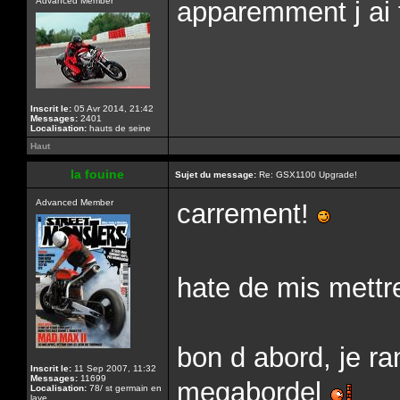
Advanced Member
apparemment j ai 
Inscrit le:
05 Avr 2014, 21:42
Messages:
2401
Localisation:
hauts de seine
Haut
la fouine
Sujet du message:
Re: GSX1100 Upgrade!
Advanced Member
carrement!
hate de mis mett
bon d abord, je ra
Inscrit le:
11 Sep 2007, 11:32
Messages:
11699
megabordel
Localisation:
78/ st germain en
laye