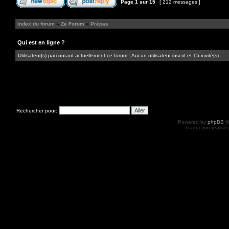
Page
1
sur
15
[ 212 messages ]
Index du forum
»
Ze Forum
»
Prépas
Qui est en ligne ?
Utilisateur(s) parcourant actuellement ce forum : Aucun utilisateur inscrit et 15 invité(s)
Rechercher pour:
Powered by
phpBB
©
Traduction réalisé