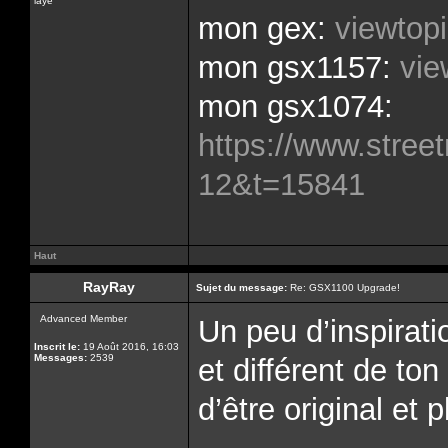
laye
mon gex:
viewtop
mon gsx1157:
vie
mon gsx1074:
https://www.street
12&t=15841
Haut
RayRay
Sujet du message:
Re: GSX1100 Upgrade!
Advanced Member
Un peu d’inspirat
Inscrit le:
19 Août 2016, 16:03
Messages:
2539
et différent de ton
d’être original et 